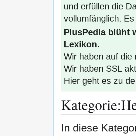
und erfüllen die
vollumfänglich. Es
PlusPedia blüht 
Lexikon.
Wir haben auf die 
Wir haben SSL akti
Hier geht es zu de
Kategorie
:
He
Zur
Zur
In diese Katego
Navigation
Suche
springen
springen