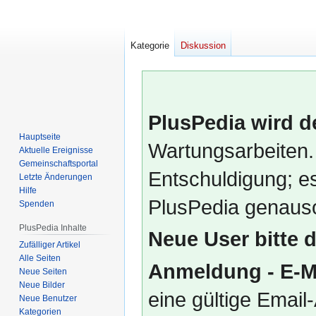
Kategorie
Diskussion
PlusPedia wird d
Hauptseite
Wartungsarbeiten.
Aktuelle Ereignisse
Gemeinschafts­portal
Entschuldigung; es
Letzte Änderungen
Hilfe
PlusPedia genauso
Spenden
PlusPedia Inhalte
Neue User bitte 
Zufälliger Artikel
Alle Seiten
Anmeldung - E-M
Neue Seiten
Neue Bilder
eine gültige Emai
Neue Benutzer
Kategorien