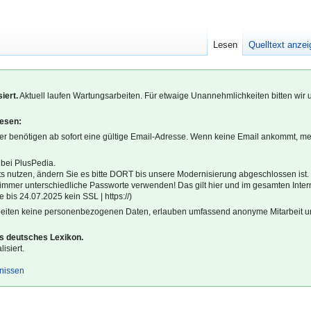
Lesen
Quelltext anze
iert.
Aktuell laufen Wartungsarbeiten. Für etwaige Unannehmlichkeiten bitten wir 
lesen:
r benötigen ab sofort eine gültige Email-Adresse. Wenn keine Email ankommt, m
 bei PlusPedia.
s nutzen, ändern Sie es bitte DORT bis unsere Modernisierung abgeschlossen ist.
l immer unterschiedliche Passworte verwenden! Das gilt hier und im gesamten Inter
 bis 24.07.2025 kein SSL | https://)
beiten keine personenbezogenen Daten, erlauben umfassend anonyme Mitarbeit un
es deutsches Lexikon.
isiert.
gnissen