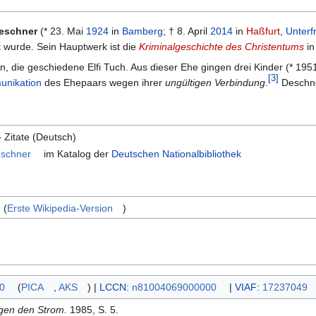
Deschner
(* 23. Mai
1924
in
Bamberg
; † 8. April
2014
in
Haßfurt
,
Unterf
 wurde. Sein Hauptwerk ist die
Kriminalgeschichte des Christentums
in
n, die geschiedene Elfi Tuch. Aus dieser Ehe gingen drei Kinder (* 195
[
3
]
nikation
des Ehepaars wegen ihrer
ungültigen Verbindung
.
Deschner
 Zitate (Deutsch)
eschner
im Katalog der
Deutschen Nationalbibliothek
(
Erste Wikipedia-Version
)
0
(
PICA
,
AKS
)
|
LCCN
:
n81004069000000
|
VIAF
:
17237049
gen den Strom.
1985, S. 5.