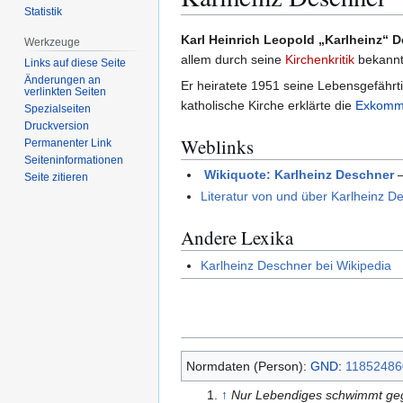
Statistik
Zur
Zur
Karl Heinrich Leopold „Karlheinz“ 
Werkzeuge
Navigation
Suche
allem durch seine
Kirchenkritik
bekannt
Links auf diese Seite
springen
springen
Änderungen an
Er heiratete 1951 seine Lebensgefährti
verlinkten Seiten
katholische Kirche erklärte die
Exkommu
Spezialseiten
Druckversion
Weblinks
Permanenter Link
Seiten­­informationen
Wikiquote: Karlheinz Deschner
–
Seite zitieren
Literatur von und über Karlheinz D
Andere Lexika
Karlheinz Deschner bei Wikipedia
Normdaten (Person):
GND
:
11852486
↑
Nur Lebendiges schwimmt ge