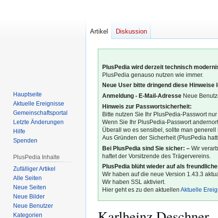
Artikel
Diskussion
PlusPedia wird derzeit technisch modernis
PlusPedia genauso nutzen wie immer.
Neue User bitte dringend diese Hinweise 
Hauptseite
Anmeldung - E-Mail-Adresse
Neue Benutze
Aktuelle Ereignisse
Hinweis zur Passwortsicherheit:
Gemeinschafts­portal
Bitte nutzen Sie Ihr PlusPedia-Passwort nur
Letzte Änderungen
Wenn Sie Ihr PlusPedia-Passwort andernort
Überall wo es sensibel, sollte man generel
Hilfe
Aus Gründen der Sicherheit (PlusPedia hatte
Spenden
Bei PlusPedia sind Sie sicher: –
Wir verar
haftet der Vorsitzende des Trägervereins.
PlusPedia Inhalte
PlusPedia blüht wieder auf als freundlich
Zufälliger Artikel
Wir haben auf die neue Version 1.43.3 aktual
Alle Seiten
Wir haben SSL aktiviert.
Neue Seiten
Hier geht es zu den aktuellen
Aktuelle Erei
Neue Bilder
Neue Benutzer
Karlheinz Deschner
Kategorien