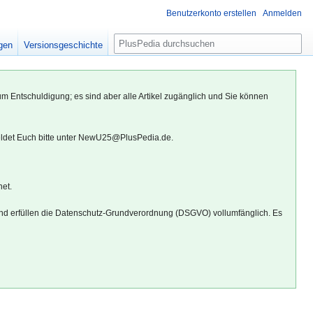
Benutzerkonto erstellen
Anmelden
S
igen
Versionsgeschichte
u
c
h
um Entschuldigung; es sind aber alle Artikel zugänglich und Sie können
e
eldet Euch bitte unter NewU25@PlusPedia.de.
net.
d erfüllen die Datenschutz-Grundverordnung (DSGVO) vollumfänglich. Es