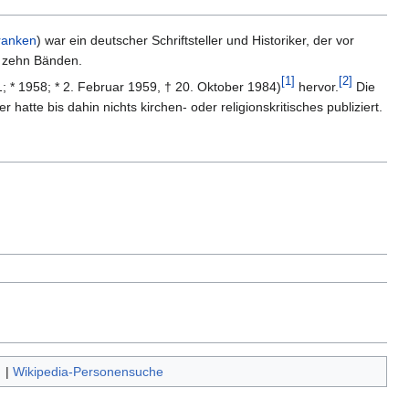
ranken
) war ein deutscher Schriftsteller und Historiker, der vor
 zehn Bänden.
[
1
]
[
2
]
1; * 1958; * 2. Februar 1959, † 20. Oktober 1984)
hervor.
Die
 hatte bis dahin nichts kirchen- oder religionskritisches publiziert.
|
Wikipedia-Personensuche