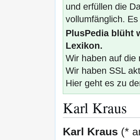
und erfüllen die
vollumfänglich. Es
PlusPedia blüht 
Lexikon.
Wir haben auf die 
Wir haben SSL akti
Hier geht es zu de
Karl Kraus
Zur
Zur
Karl Kraus
(* a
Navigation
Suche
springen
springen