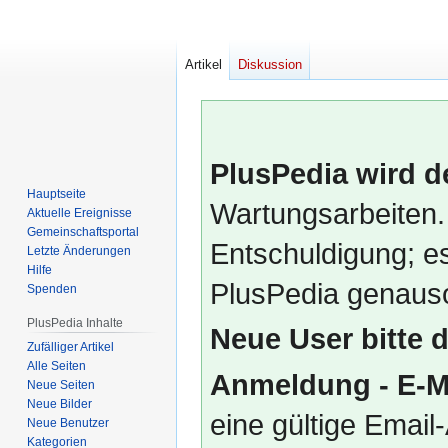
Artikel
Diskussion
PlusPedia wird d
Hauptseite
Wartungsarbeiten.
Aktuelle Ereignisse
Gemeinschafts­portal
Entschuldigung; es
Letzte Änderungen
Hilfe
PlusPedia genauso
Spenden
PlusPedia Inhalte
Neue User bitte 
Zufälliger Artikel
Alle Seiten
Anmeldung - E-M
Neue Seiten
Neue Bilder
eine gültige Emai
Neue Benutzer
Kategorien