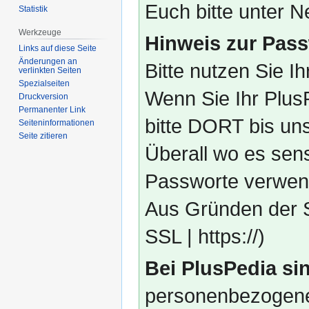
Euch bitte unter
Statistik
Werkzeuge
Hinweis zur Pass
Links auf diese Seite
Änderungen an
Bitte nutzen Sie I
verlinkten Seiten
Spezialseiten
Wenn Sie Ihr Plus
Druckversion
Permanenter Link
bitte DORT bis un
Seiten­­informationen
Seite zitieren
Überall wo es sens
Passworte verwend
Aus Gründen der S
SSL | https://)
Bei PlusPedia sin
personenbezogene