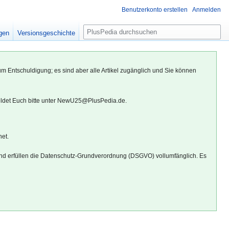
Benutzerkonto erstellen
Anmelden
S
igen
Versionsgeschichte
u
c
h
um Entschuldigung; es sind aber alle Artikel zugänglich und Sie können
e
eldet Euch bitte unter NewU25@PlusPedia.de.
net.
d erfüllen die Datenschutz-Grundverordnung (DSGVO) vollumfänglich. Es