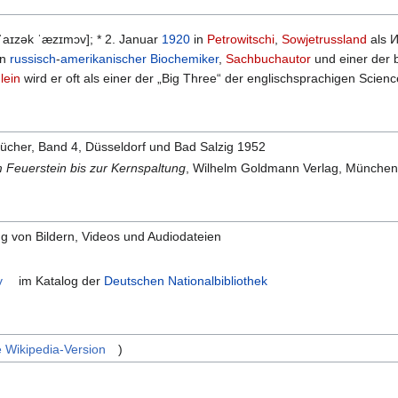
aɪzək ˈæzɪmɔv]; * 2. Januar
1920
in
Petrowitschi
,
Sowjetrussland
als 
in
russisch
-
amerikanischer
Biochemiker
,
Sachbuchautor
und einer der
lein
wird er oft als einer der „Big Three“ der englischsprachigen Scienc
ücher, Band 4, Düsseldorf und Bad Salzig 1952
 Feuerstein bis zur Kernspaltung
, Wilhelm Goldmann Verlag, Münche
 von Bildern, Videos und Audiodateien
v
im Katalog der
Deutschen Nationalbibliothek
e Wikipedia-Version
)