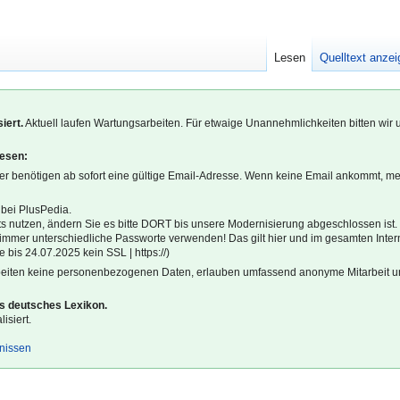
Lesen
Quelltext anze
iert.
Aktuell laufen Wartungsarbeiten. Für etwaige Unannehmlichkeiten bitten wir 
lesen:
r benötigen ab sofort eine gültige Email-Adresse. Wenn keine Email ankommt, m
 bei PlusPedia.
s nutzen, ändern Sie es bitte DORT bis unsere Modernisierung abgeschlossen ist.
l immer unterschiedliche Passworte verwenden! Das gilt hier und im gesamten Inter
 bis 24.07.2025 kein SSL | https://)
beiten keine personenbezogenen Daten, erlauben umfassend anonyme Mitarbeit un
es deutsches Lexikon.
isiert.
gnissen