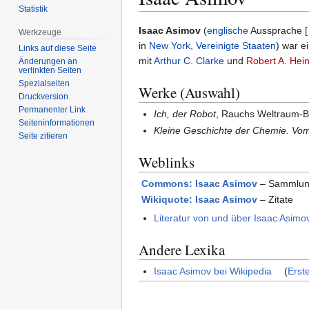
Statistik
Zur
Zur
Isaac Asimov
(
englische
Aussprache [ˈ
Werkzeuge
Navigation
Suche
in
New York
,
Vereinigte Staaten
) war e
Links auf diese Seite
springen
springen
mit
Arthur C. Clarke
und
Robert A. Hein
Änderungen an
verlinkten Seiten
Spezialseiten
Werke (Auswahl)
Druckversion
Permanenter Link
Ich, der Robot
, Rauchs Weltraum-B
Seiten­­informationen
Kleine Geschichte der Chemie. Vom
Seite zitieren
Weblinks
Commons: Isaac Asimov
– Sammlung
Wikiquote: Isaac Asimov
– Zitate
Literatur von und über Isaac Asimo
Andere Lexika
Isaac Asimov bei Wikipedia
(
Erst