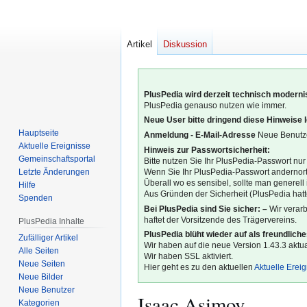
Artikel
Diskussion
PlusPedia wird derzeit technisch modernis
PlusPedia genauso nutzen wie immer.
Neue User bitte dringend diese Hinweise 
Hauptseite
Anmeldung - E-Mail-Adresse
Neue Benutze
Aktuelle Ereignisse
Hinweis zur Passwortsicherheit:
Gemeinschafts­portal
Bitte nutzen Sie Ihr PlusPedia-Passwort nur
Letzte Änderungen
Wenn Sie Ihr PlusPedia-Passwort andernort
Überall wo es sensibel, sollte man generel
Hilfe
Aus Gründen der Sicherheit (PlusPedia hatte
Spenden
Bei PlusPedia sind Sie sicher: –
Wir verar
haftet der Vorsitzende des Trägervereins.
PlusPedia Inhalte
PlusPedia blüht wieder auf als freundlich
Zufälliger Artikel
Wir haben auf die neue Version 1.43.3 aktual
Alle Seiten
Wir haben SSL aktiviert.
Neue Seiten
Hier geht es zu den aktuellen
Aktuelle Erei
Neue Bilder
Neue Benutzer
Isaac Asimov
Kategorien