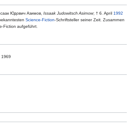
Исаак Юдович Азимов,
Issaak Judowitsch Asimow
; † 6. April
1992
 bekanntesten
Science-Fiction
-Schriftsteller seiner Zeit. Zusammen
e-Fiction aufgeführt.
n 1969