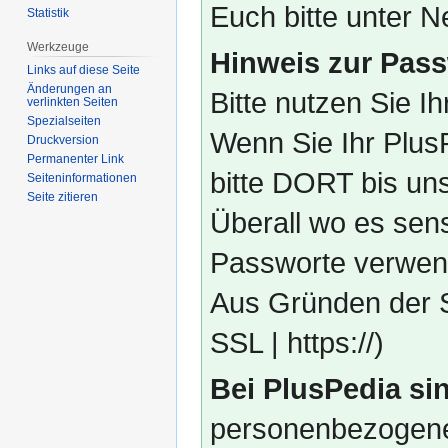
Euch bitte unter
Statistik
Werkzeuge
Hinweis zur Pass
Links auf diese Seite
Änderungen an
Bitte nutzen Sie I
verlinkten Seiten
Spezialseiten
Wenn Sie Ihr Plus
Druckversion
Permanenter Link
bitte DORT bis un
Seiten­­informationen
Seite zitieren
Überall wo es sens
Passworte verwend
Aus Gründen der S
SSL | https://)
Bei PlusPedia sin
personenbezogene