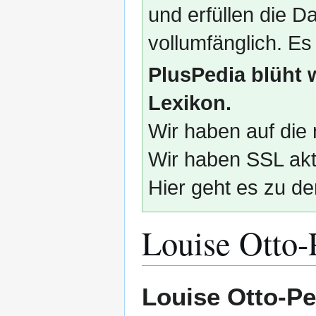
und erfüllen die
vollumfänglich. Es
PlusPedia blüht 
Lexikon.
Wir haben auf die 
Wir haben SSL akti
Hier geht es zu de
Louise Otto-
Zur
Zur
Louise Otto-Pe
Navigation
Suche
springen
springen