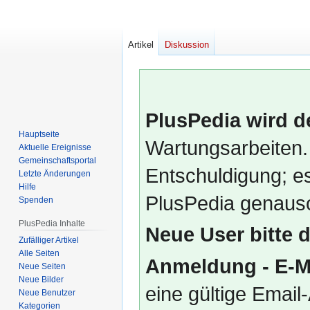
Artikel
Diskussion
PlusPedia wird d
Hauptseite
Wartungsarbeiten.
Aktuelle Ereignisse
Gemeinschafts­portal
Entschuldigung; es
Letzte Änderungen
Hilfe
PlusPedia genauso
Spenden
PlusPedia Inhalte
Neue User bitte 
Zufälliger Artikel
Alle Seiten
Anmeldung - E-M
Neue Seiten
Neue Bilder
eine gültige Emai
Neue Benutzer
Kategorien