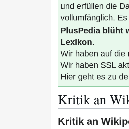
und erfüllen die
vollumfänglich. Es
PlusPedia blüht 
Lexikon.
Wir haben auf die 
Wir haben SSL akti
Hier geht es zu de
Kritik an Wi
Zur
Zur
Kritik an Wikip
Navigation
Suche
springen
springen