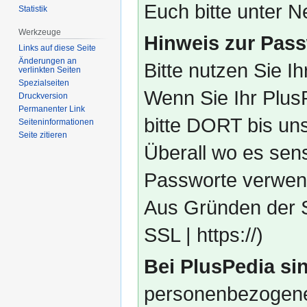
Euch bitte unter
Statistik
Werkzeuge
Hinweis zur Pass
Links auf diese Seite
Änderungen an
Bitte nutzen Sie I
verlinkten Seiten
Spezialseiten
Wenn Sie Ihr Plus
Druckversion
Permanenter Link
bitte DORT bis un
Seiten­­informationen
Seite zitieren
Überall wo es sens
Passworte verwend
Aus Gründen der S
SSL | https://)
Bei PlusPedia sin
personenbezogene