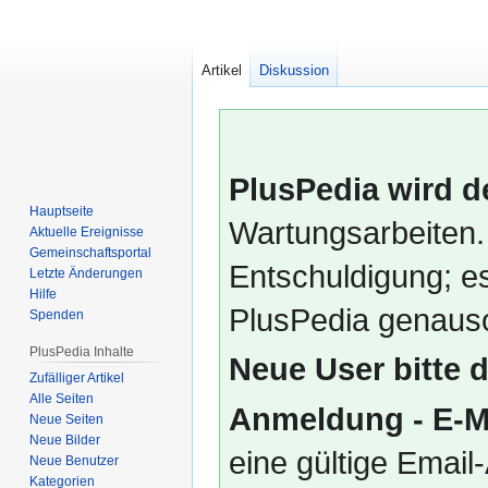
Artikel
Diskussion
PlusPedia wird d
Hauptseite
Wartungsarbeiten.
Aktuelle Ereignisse
Gemeinschafts­portal
Entschuldigung; es
Letzte Änderungen
Hilfe
PlusPedia genauso
Spenden
PlusPedia Inhalte
Neue User bitte 
Zufälliger Artikel
Alle Seiten
Anmeldung - E-M
Neue Seiten
Neue Bilder
eine gültige Emai
Neue Benutzer
Kategorien