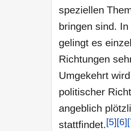
speziellen Them
bringen sind. In
gelingt es einz
Richtungen sehr
Umgekehrt wird
politischer Ric
angeblich plötz
[
5
]
[
6
]
[
stattfindet.