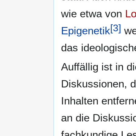
wie etwa von
L
[
3
]
Epigenetik
wer
das ideologisc
Auffällig ist 
Diskussionen, d
Inhalten entfer
an die Diskussi
fachkundige Les