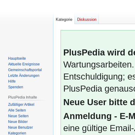
Kategorie
Diskussion
PlusPedia wird d
Hauptseite
Wartungsarbeiten.
Aktuelle Ereignisse
Gemeinschafts­portal
Entschuldigung; es
Letzte Änderungen
Hilfe
PlusPedia genauso
Spenden
PlusPedia Inhalte
Neue User bitte 
Zufälliger Artikel
Alle Seiten
Anmeldung - E-M
Neue Seiten
Neue Bilder
eine gültige Emai
Neue Benutzer
Kategorien