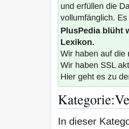
und erfüllen die
vollumfänglich. Es
PlusPedia blüht 
Lexikon.
Wir haben auf die 
Wir haben SSL akti
Hier geht es zu de
Kategorie
:
Ve
Zur
Zur
In dieser Kate
Navigation
Suche
springen
springen