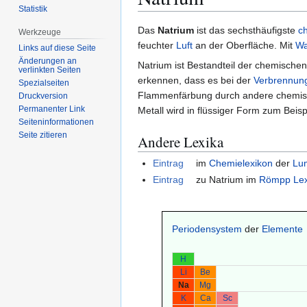
Statistik
Zur
Zur
Das
Natrium
ist das sechsthäufigste
c
Werkzeuge
Navigation
Suche
feuchter
Luft
an der Oberfläche. Mit
Wa
Links auf diese Seite
springen
springen
Änderungen an
Natrium ist Bestandteil der chemische
verlinkten Seiten
erkennen, dass es bei der
Verbrennun
Spezialseiten
Flammenfärbung durch andere chemis
Druckversion
Permanenter Link
Metall wird in flüssiger Form zum Beisp
Seiten­­informationen
Seite zitieren
Andere Lexika
Eintrag
im
Chemielexikon
der
Lu
Eintrag
zu Natrium im
Römpp Lex
Periodensystem
der
Elemente
H
Li
Be
Na
Mg
K
Ca
Sc