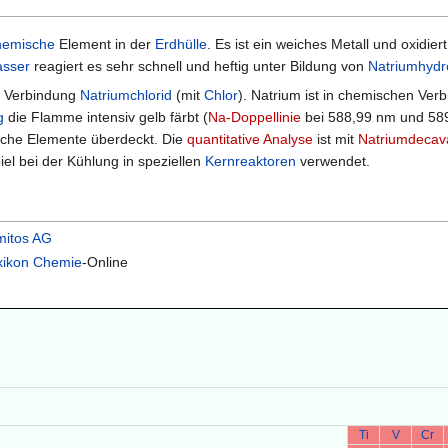
hemische
Element in der
Erdhülle
. Es ist ein weiches Metall und oxidie
sser
reagiert es sehr schnell und heftig unter Bildung von
Natriumhydr
n Verbindung
Natriumchlorid
(mit
Chlor
). Natrium ist in chemischen Ver
g
die Flamme intensiv gelb färbt (
Na-Doppellinie
bei 588,99 nm und 589
che Elemente überdeckt. Die
quantitative Analyse
ist mit
Natriumdecav
iel bei der Kühlung in speziellen
Kernreaktoren
verwendet.
mitos AG
ikon Chemie
-Online
Ti
V
Cr