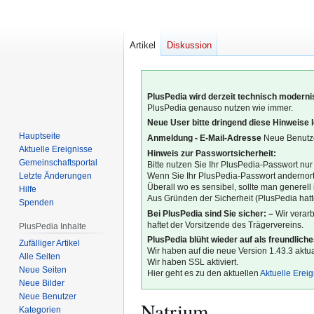
Artikel
Diskussion
PlusPedia wird derzeit technisch modernis
PlusPedia genauso nutzen wie immer.
Neue User bitte dringend diese Hinweise 
Hauptseite
Anmeldung - E-Mail-Adresse
Neue Benutze
Aktuelle Ereignisse
Hinweis zur Passwortsicherheit:
Gemeinschafts­portal
Bitte nutzen Sie Ihr PlusPedia-Passwort nur
Letzte Änderungen
Wenn Sie Ihr PlusPedia-Passwort andernort
Überall wo es sensibel, sollte man generel
Hilfe
Aus Gründen der Sicherheit (PlusPedia hatte
Spenden
Bei PlusPedia sind Sie sicher: –
Wir verar
haftet der Vorsitzende des Trägervereins.
PlusPedia Inhalte
PlusPedia blüht wieder auf als freundlich
Zufälliger Artikel
Wir haben auf die neue Version 1.43.3 aktual
Alle Seiten
Wir haben SSL aktiviert.
Neue Seiten
Hier geht es zu den aktuellen
Aktuelle Erei
Neue Bilder
Neue Benutzer
Natrium
Kategorien