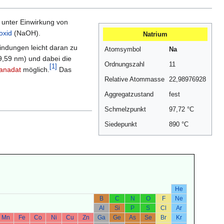
rt unter Einwirkung von
oxid
(NaOH).
Natrium
bindungen leicht daran zu
Atomsymbol
Na
,59 nm) und dabei die
Ordnungszahl
11
[
1
]
anadat
möglich.
Das
Relative Atommasse
22,98976928
Aggregatzustand
fest
Schmelzpunkt
97,72 °C
Siedepunkt
890 °C
He
B
C
N
O
F
Ne
Al
Si
P
S
Cl
Ar
Mn
Fe
Co
Ni
Cu
Zn
Ga
Ge
As
Se
Br
Kr