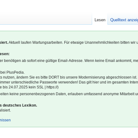
Lesen
Quelltext anze
iert.
Aktuell laufen Wartungsarbeiten. Für etwaige Unannehmlichkeiten bitten wir 
lesen:
r benötigen ab sofort eine gültige Email-Adresse. Wenn keine Email ankommt, m
 bei PlusPedia.
s nutzen, ändern Sie es bitte DORT bis unsere Modernisierung abgeschlossen ist.
l immer unterschiedliche Passworte verwenden! Das gilt hier und im gesamten Inter
 bis 24.07.2025 kein SSL | https://)
beiten keine personenbezogenen Daten, erlauben umfassend anonyme Mitarbeit un
es deutsches Lexikon.
isiert.
gnissen