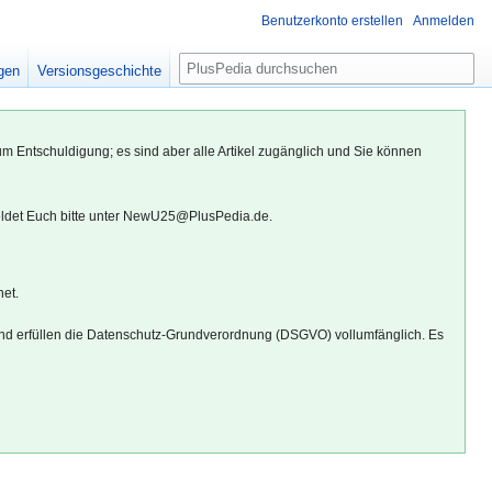
Benutzerkonto erstellen
Anmelden
S
igen
Versionsgeschichte
u
c
h
um Entschuldigung; es sind aber alle Artikel zugänglich und Sie können
e
eldet Euch bitte unter NewU25@PlusPedia.de.
net.
d erfüllen die Datenschutz-Grundverordnung (DSGVO) vollumfänglich. Es