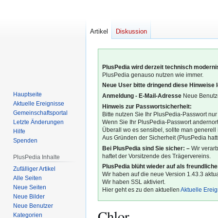
Artikel
Diskussion
PlusPedia wird derzeit technisch modernis
PlusPedia genauso nutzen wie immer.
Neue User bitte dringend diese Hinweise 
Hauptseite
Anmeldung - E-Mail-Adresse
Neue Benutze
Aktuelle Ereignisse
Hinweis zur Passwortsicherheit:
Gemeinschafts­portal
Bitte nutzen Sie Ihr PlusPedia-Passwort nur
Letzte Änderungen
Wenn Sie Ihr PlusPedia-Passwort andernort
Überall wo es sensibel, sollte man generel
Hilfe
Aus Gründen der Sicherheit (PlusPedia hatte
Spenden
Bei PlusPedia sind Sie sicher: –
Wir verar
haftet der Vorsitzende des Trägervereins.
PlusPedia Inhalte
PlusPedia blüht wieder auf als freundlich
Zufälliger Artikel
Wir haben auf die neue Version 1.43.3 aktual
Alle Seiten
Wir haben SSL aktiviert.
Neue Seiten
Hier geht es zu den aktuellen
Aktuelle Erei
Neue Bilder
Neue Benutzer
Chlor
Kategorien