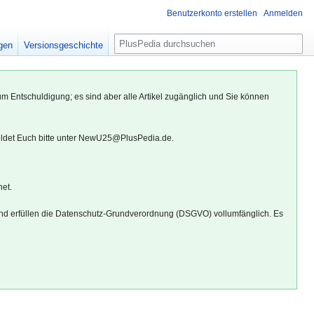
Benutzerkonto erstellen
Anmelden
S
igen
Versionsgeschichte
u
c
h
um Entschuldigung; es sind aber alle Artikel zugänglich und Sie können
e
eldet Euch bitte unter NewU25@PlusPedia.de.
net.
d erfüllen die Datenschutz-Grundverordnung (DSGVO) vollumfänglich. Es