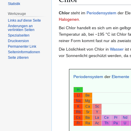
Statistik
Zur
Zur
Chlor
steht im
Periodensystem
der Ele
Werkzeuge
Navigation
Suche
Halogenen
.
Links auf diese Seite
springen
springen
Änderungen an
Bei Chlor handelt es sich um ein gelbg
verlinkten Seiten
Temperatur ab, bei −195 °C ist Chlor f
Spezialseiten
reiner Form kommt fast nur als zweiat
Druckversion
Permanenter Link
Die Löslichkeit von Chlor in
Wasser
ist
Seiten­­informationen
vor Sonnenlicht geschützt werden, da 
Seite zitieren
Periodensystem
der
Elemente
H
Li
Be
Na
Mg
K
Ca
Sc
Rb
Sr
Y
Cs
Ba
La
Ce
Pr
Nd
Fr
Ra
Ac
Th
Pa
U