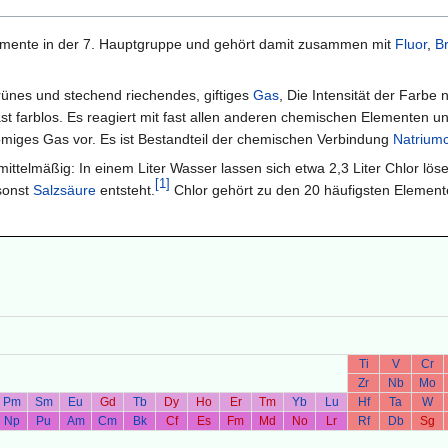
mente in der 7. Hauptgruppe und gehört damit zusammen mit
Fluor
,
B
rünes und stechend riechendes, giftiges
Gas
, Die Intensität der Farbe 
ast farblos. Es reagiert mit fast allen anderen chemischen Elementen u
omiges Gas vor. Es ist Bestandteil der chemischen Verbindung
Natriumc
 mittelmäßig: In einem Liter Wasser lassen sich etwa 2,3 Liter Chlor l
[
1
]
sonst
Salzsäure
entsteht.
Chlor gehört zu den 20 häufigsten Elemen
Ti
V
Cr
Zr
Nb
Mo
Pm
Sm
Eu
Gd
Tb
Dy
Ho
Er
Tm
Yb
Lu
Hf
Ta
W
Np
Pu
Am
Cm
Bk
Cf
Es
Fm
Md
No
Lr
Rf
Db
Sg