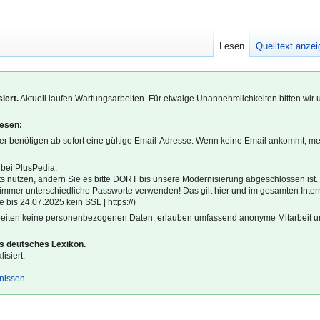
Lesen
Quelltext anze
iert.
Aktuell laufen Wartungsarbeiten. Für etwaige Unannehmlichkeiten bitten wir 
lesen:
r benötigen ab sofort eine gültige Email-Adresse. Wenn keine Email ankommt, m
 bei PlusPedia.
s nutzen, ändern Sie es bitte DORT bis unsere Modernisierung abgeschlossen ist.
l immer unterschiedliche Passworte verwenden! Das gilt hier und im gesamten Inter
 bis 24.07.2025 kein SSL | https://)
beiten keine personenbezogenen Daten, erlauben umfassend anonyme Mitarbeit un
es deutsches Lexikon.
isiert.
gnissen