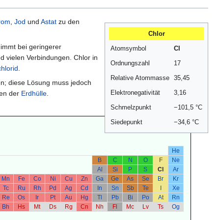
rom
,
Jod
und
Astat
zu den
Chlor
nimmt bei geringerer
Atomsymbol
Cl
nd vielen Verbindungen. Chlor in
Ordnungszahl
17
hlorid
.
Relative Atommasse
35,45
ösen; diese Lösung muss jedoch
Elektronegativität
3,16
ten der
Erdhülle
.
Schmelzpunkt
−101,5 °C
Siedepunkt
−34,6 °C
He
B
C
N
O
F
Ne
Al
Si
P
S
Cl
Ar
Mn
Fe
Co
Ni
Cu
Zn
Ga
Ge
As
Se
Br
Kr
Tc
Ru
Rh
Pd
Ag
Cd
In
Sn
Sb
Te
I
Xe
Re
Os
Ir
Pt
Au
Hg
Tl
Pb
Bi
Po
At
Rn
Bh
Hs
Mt
Ds
Rg
Cn
Nh
Fl
Mc
Lv
Ts
Og