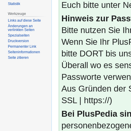
Euch bitte unter
Statistik
Werkzeuge
Hinweis zur Pass
Links auf diese Seite
Änderungen an
Bitte nutzen Sie I
verlinkten Seiten
Spezialseiten
Wenn Sie Ihr Plus
Druckversion
Permanenter Link
bitte DORT bis un
Seiten­­informationen
Seite zitieren
Überall wo es sens
Passworte verwend
Aus Gründen der S
SSL | https://)
Bei PlusPedia sin
personenbezogene