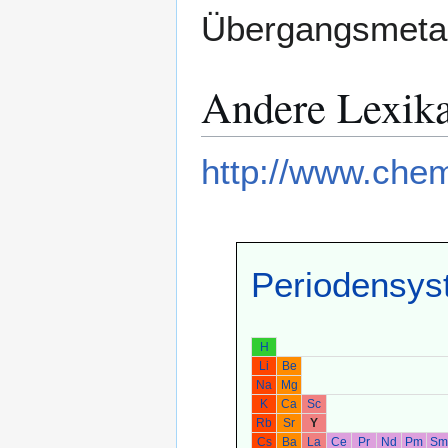
Übergangsmetal
Andere Lexik
http://www.chem
Periodensys
H
Li
Be
Na
Mg
K
Ca
Sc
Rb
Sr
Y
Cs
Ba
La
Ce
Pr
Nd
Pm
Sm