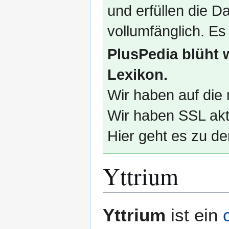
und erfüllen die
vollumfänglich. Es
PlusPedia blüht 
Lexikon.
Wir haben auf die 
Wir haben SSL akti
Hier geht es zu de
Yttrium
Zur
Zur
Yttrium
ist ein
Navigation
Suche
springen
springen