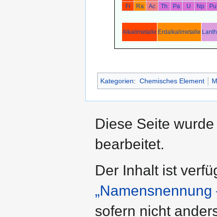
Fr
Ra
Ac
Th
Pa
U
Np
Pu
Alkalimetalle
Erdalkalimetalle
Lant
Kategorien
:
Chemisches Element
M
Diese Seite wurde 
bearbeitet.
Der Inhalt ist verf
„Namensnennung –
sofern nicht ande