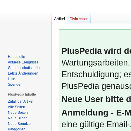
Artikel
Diskussion
PlusPedia wird d
Hauptseite
Wartungsarbeiten.
Aktuelle Ereignisse
Gemeinschafts­portal
Entschuldigung; es
Letzte Änderungen
Hilfe
PlusPedia genauso
Spenden
PlusPedia Inhalte
Neue User bitte 
Zufälliger Artikel
Alle Seiten
Anmeldung - E-M
Neue Seiten
Neue Bilder
eine gültige Emai
Neue Benutzer
Kategorien