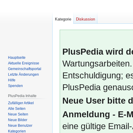
Kategorie
Diskussion
PlusPedia wird d
Hauptseite
Wartungsarbeiten.
Aktuelle Ereignisse
Gemeinschafts­portal
Entschuldigung; es
Letzte Änderungen
Hilfe
PlusPedia genauso
Spenden
PlusPedia Inhalte
Neue User bitte 
Zufälliger Artikel
Alle Seiten
Anmeldung - E-M
Neue Seiten
Neue Bilder
eine gültige Emai
Neue Benutzer
Kategorien