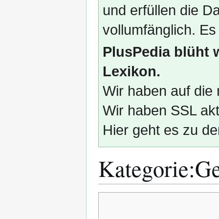
und erfüllen die
vollumfänglich. Es
PlusPedia blüht 
Lexikon.
Wir haben auf die 
Wir haben SSL akti
Hier geht es zu de
Kategorie
:
Ge
Zur
Zur
Navigation
Suche
springen
springen