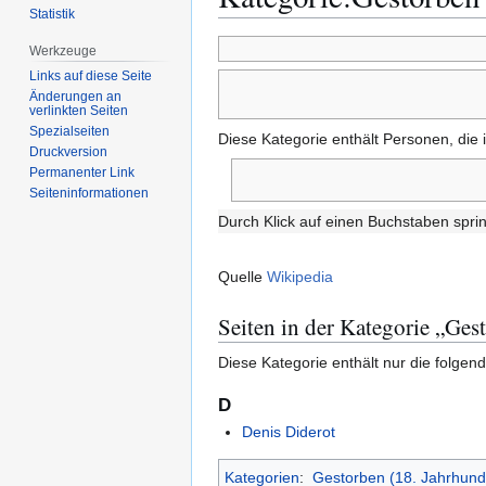
Statistik
Zur
Zur
Werkzeuge
Navigation
Suche
Links auf diese Seite
springen
springen
Änderungen an
verlinkten Seiten
Spezialseiten
Diese Kategorie enthält Personen, die
Druckversion
Permanenter Link
Seiten­­informationen
Durch Klick auf einen Buchstaben sprin
Quelle
Wikipedia
Seiten in der Kategorie „Ge
Diese Kategorie enthält nur die folgend
D
Denis Diderot
Kategorien
:
Gestorben (18. Jahrhund