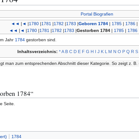
Portal Biografien
◄◄
|
◄
|
1780
|
1781
|
1782
|
1783
|
Geboren 1784
|
1785
|
1786
|
◄◄
|
◄
|
1780
|
1781
|
1782
|
1783
|
Gestorben 1784
|
1785
|
1786
 im Jahr
1784
gestorben sind.
Inhaltsverzeichnis:
*
A
B
C
D
E
F
G
H
I
J
K
L
M
N
O
P
Q
R
S
gt man zum entsprechenden Abschnitt dieser Kategorie. So zeigt z. B. 
storben 1784“
e Seite.
ert)
1784