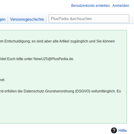
Benutzerkonto erstellen
Anmelden
S
igen
Versionsgeschichte
u
c
h
um Entschuldigung; es sind aber alle Artikel zugänglich und Sie können
e
eldet Euch bitte unter NewU25@PlusPedia.de.
net.
d erfüllen die Datenschutz-Grundverordnung (DSGVO) vollumfänglich. Es
Hilfe