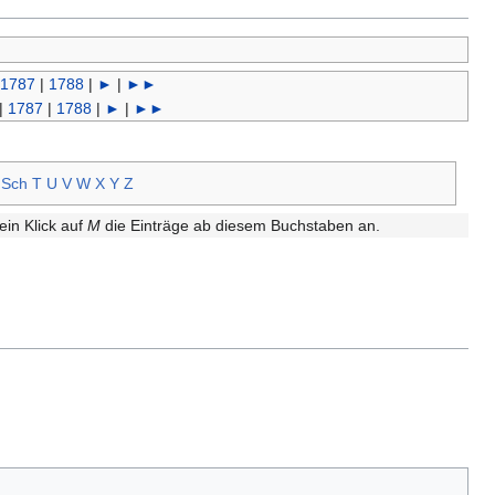
1787
|
1788
|
►
|
►►
|
1787
|
1788
|
►
|
►►
Sch
T
U
V
W
X
Y
Z
ein Klick auf
M
die Einträge ab diesem Buchstaben an.