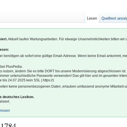
Lesen
Quelltext anze
iert.
Aktuell laufen Wartungsarbeiten. Für etwaige Unannehmlichkeiten bitten wir 
lesen:
r benötigen ab sofort eine gültige Email-Adresse. Wenn keine Email ankommt, m
 bei PlusPedia.
s nutzen, ändern Sie es bitte DORT bis unsere Modernisierung abgeschlossen ist.
l immer unterschiedliche Passworte verwenden! Das gilt hier und im gesamten Inter
 bis 24.07.2025 kein SSL | https://)
beiten keine personenbezogenen Daten, erlauben umfassend anonyme Mitarbeit un
es deutsches Lexikon.
isiert.
gnissen
 1784