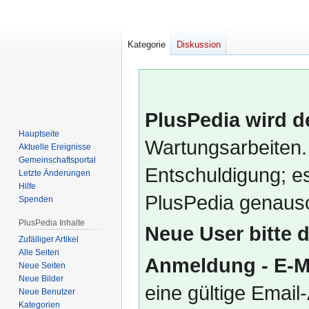
Kategorie
Diskussion
PlusPedia wird d
Hauptseite
Wartungsarbeiten.
Aktuelle Ereignisse
Gemeinschafts­portal
Entschuldigung; es
Letzte Änderungen
Hilfe
PlusPedia genauso
Spenden
PlusPedia Inhalte
Neue User bitte 
Zufälliger Artikel
Alle Seiten
Anmeldung - E-M
Neue Seiten
Neue Bilder
eine gültige Emai
Neue Benutzer
Kategorien