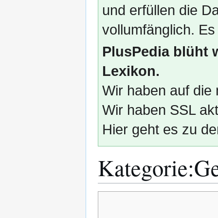
und erfüllen die
vollumfänglich. Es
PlusPedia blüht 
Lexikon.
Wir haben auf die 
Wir haben SSL akti
Hier geht es zu de
Kategorie
:
Ge
Zur
Zur
Navigation
Suche
springen
springen