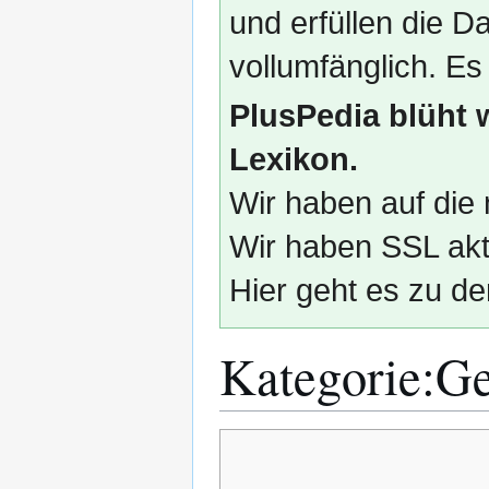
und erfüllen die
vollumfänglich. Es
PlusPedia blüht 
Lexikon.
Wir haben auf die 
Wir haben SSL akti
Hier geht es zu de
Kategorie
:
Ge
Zur
Zur
Navigation
Suche
springen
springen