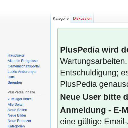
Kategorie
Diskussion
PlusPedia wird d
Hauptseite
Wartungsarbeiten.
Aktuelle Ereignisse
Gemeinschafts­portal
Entschuldigung; es
Letzte Änderungen
Hilfe
PlusPedia genauso
Spenden
PlusPedia Inhalte
Neue User bitte 
Zufälliger Artikel
Alle Seiten
Anmeldung - E-M
Neue Seiten
Neue Bilder
eine gültige Emai
Neue Benutzer
Kategorien