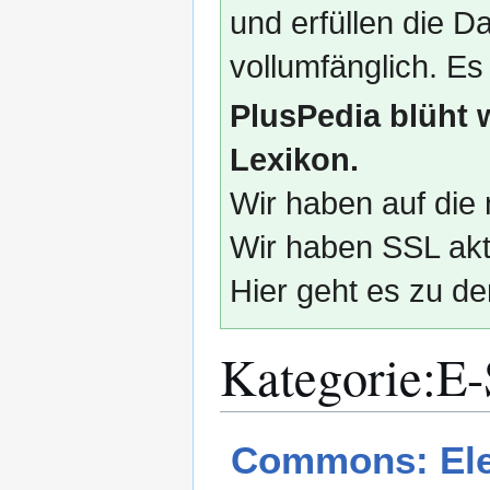
und erfüllen die
vollumfänglich. Es
PlusPedia blüht 
Lexikon.
Wir haben auf die 
Wir haben SSL akti
Hier geht es zu de
Kategorie
:
E-
Zur
Zur
Commons: Ele
Navigation
Suche
springen
springen