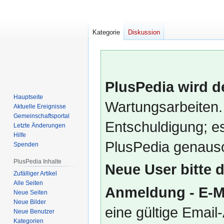
Kategorie
Diskussion
PlusPedia wird d
Hauptseite
Wartungsarbeiten.
Aktuelle Ereignisse
Gemeinschafts­portal
Entschuldigung; es
Letzte Änderungen
Hilfe
PlusPedia genauso
Spenden
PlusPedia Inhalte
Neue User bitte 
Zufälliger Artikel
Alle Seiten
Anmeldung - E-M
Neue Seiten
Neue Bilder
eine gültige Emai
Neue Benutzer
Kategorien