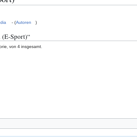
dia
- (
Autoren
)
n (E-Sport)“
orie, von 4 insgesamt.