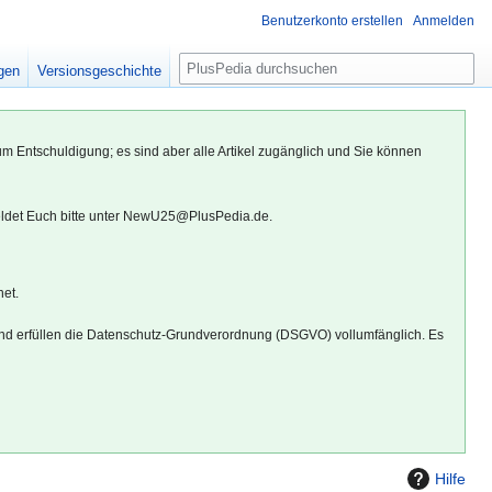
Benutzerkonto erstellen
Anmelden
S
igen
Versionsgeschichte
u
c
h
um Entschuldigung; es sind aber alle Artikel zugänglich und Sie können
e
eldet Euch bitte unter NewU25@PlusPedia.de.
net.
d erfüllen die Datenschutz-Grundverordnung (DSGVO) vollumfänglich. Es
Hilfe