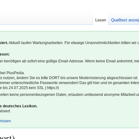
Lesen
Quelltext anze
iert.
Aktuell laufen Wartungsarbeiten. Für etwaige Unannehmlichkeiten bitten wir 
lesen:
r benötigen ab sofort eine gültige Email-Adresse. Wenn keine Email ankommt, m
 bei PlusPedia.
s nutzen, ändern Sie es bitte DORT bis unsere Modernisierung abgeschlossen ist.
l immer unterschiedliche Passworte verwenden! Das gilt hier und im gesamten Inter
 bis 24.07.2025 kein SSL | https://)
beiten keine personenbezogenen Daten, erlauben umfassend anonyme Mitarbeit un
es deutsches Lexikon.
isiert.
gnissen
ort)