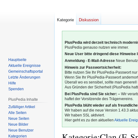
Kategorie
Diskussion
PlusPedia wird derzeit technisch modernis
PlusPedia genauso nutzen wie immer.
Neue User bitte dringend diese Hinweise 
Hauptseite
Anmeldung - E-Mail-Adresse
Neue Benutze
Aktuelle Ereignisse
Hinweis zur Passwortsicherheit:
Gemeinschafts­portal
Bitte nutzen Sie Ihr PlusPedia-Passwort nur
Letzte Änderungen
Wenn Sie Ihr PlusPedia-Passwort andernort
Überall wo es sensibel, sollte man generel
Hilfe
Aus Gründen der Sicherheit (PlusPedia hatte
Spenden
Bei PlusPedia sind Sie sicher: –
Wir verar
haftet der Vorsitzende des Trägervereins.
PlusPedia Inhalte
PlusPedia blüht wieder auf als freundlich
Zufälliger Artikel
Wir haben auf die neue Version 1.43.3 aktual
Alle Seiten
Wir haben SSL aktiviert.
Neue Seiten
Hier geht es zu den aktuellen
Aktuelle Erei
Neue Bilder
Neue Benutzer
Kategorie
:
Clan (E-Sp
Kategorien