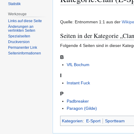
Statistik
Zur
Zur
Werkzeuge
Navigation
Suche
Links auf diese Seite
Quelle: Entnommen 1:1 aus der
Wikipe
springen
springen
Änderungen an
verlinkten Seiten
Seiten in der Kategorie „Cla
Spezialseiten
Druckversion
Folgende 4 Seiten sind in dieser Kateg
Permanenter Link
Seiten­­informationen
B
VfL Bochum
I
Instant Fuck
P
Padbreaker
Paragon (Gilde)
Kategorien
:
E-Sport
Sportteam