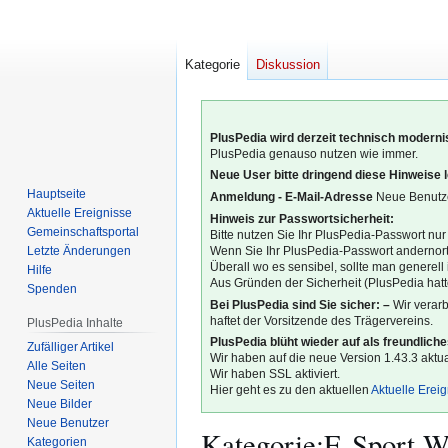
Kategorie
Diskussion
PlusPedia wird derzeit technisch modernis
PlusPedia genauso nutzen wie immer.
Neue User bitte dringend diese Hinweise 
Hauptseite
Anmeldung - E-Mail-Adresse
Neue Benutze
Aktuelle Ereignisse
Hinweis zur Passwortsicherheit:
Gemeinschafts­portal
Bitte nutzen Sie Ihr PlusPedia-Passwort nur
Letzte Änderungen
Wenn Sie Ihr PlusPedia-Passwort andernort
Überall wo es sensibel, sollte man generel
Hilfe
Aus Gründen der Sicherheit (PlusPedia hatte
Spenden
Bei PlusPedia sind Sie sicher: –
Wir verar
haftet der Vorsitzende des Trägervereins.
PlusPedia Inhalte
PlusPedia blüht wieder auf als freundlich
Zufälliger Artikel
Wir haben auf die neue Version 1.43.3 aktual
Alle Seiten
Wir haben SSL aktiviert.
Neue Seiten
Hier geht es zu den aktuellen
Aktuelle Erei
Neue Bilder
Neue Benutzer
Kategorie
:
E-Sport-W
Kategorien