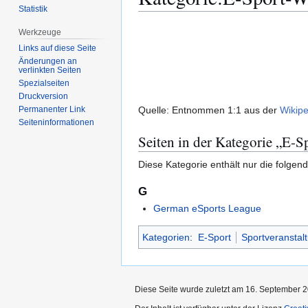
Statistik
Zur
Zur
Werkzeuge
Navigation
Suche
Links auf diese Seite
springen
springen
Änderungen an
verlinkten Seiten
Spezialseiten
Druckversion
Quelle: Entnommen 1:1 aus der
Wikipe
Permanenter Link
Seiten­­informationen
Seiten in der Kategorie „E-
Diese Kategorie enthält nur die folgend
G
German eSports League
Kategorien
:
E-Sport
Sportveranstal
Diese Seite wurde zuletzt am 16. September 2