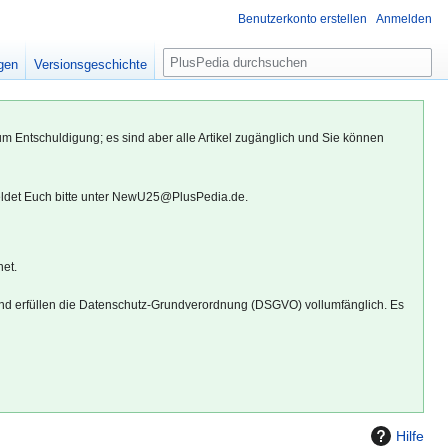
Benutzerkonto erstellen
Anmelden
S
igen
Versionsgeschichte
u
c
h
um Entschuldigung; es sind aber alle Artikel zugänglich und Sie können
e
eldet Euch bitte unter NewU25@PlusPedia.de.
net.
d erfüllen die Datenschutz-Grundverordnung (DSGVO) vollumfänglich. Es
Hilfe