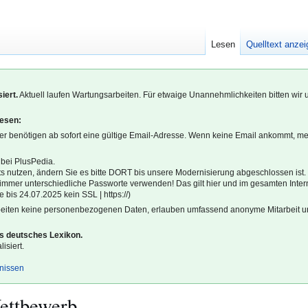
Lesen
Quelltext anze
iert.
Aktuell laufen Wartungsarbeiten. Für etwaige Unannehmlichkeiten bitten wir 
lesen:
r benötigen ab sofort eine gültige Email-Adresse. Wenn keine Email ankommt, m
 bei PlusPedia.
s nutzen, ändern Sie es bitte DORT bis unsere Modernisierung abgeschlossen ist.
l immer unterschiedliche Passworte verwenden! Das gilt hier und im gesamten Inter
 bis 24.07.2025 kein SSL | https://)
beiten keine personenbezogenen Daten, erlauben umfassend anonyme Mitarbeit un
es deutsches Lexikon.
isiert.
gnissen
ettbewerb