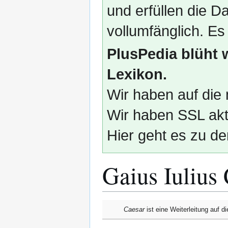
und erfüllen die
vollumfänglich. Es
PlusPedia blüht 
Lexikon.
Wir haben auf die 
Wir haben SSL akti
Hier geht es zu de
Gaius Iulius
Zur
Zur
Caesar
ist eine Weiterleitung auf d
Navigation
Suche
springen
springen