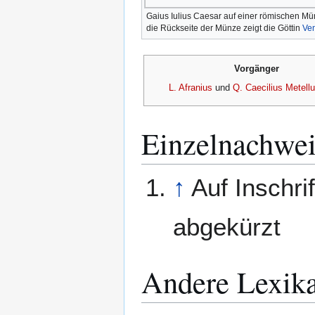
Gaius Iulius Caesar auf einer römischen Mü
die Rückseite der Münze zeigt die Göttin
Ve
Vorgänger
L. Afranius
und
Q. Caecilius Metell
Einzelnachwe
↑
Auf Inschri
abgekürzt
Andere Lexik