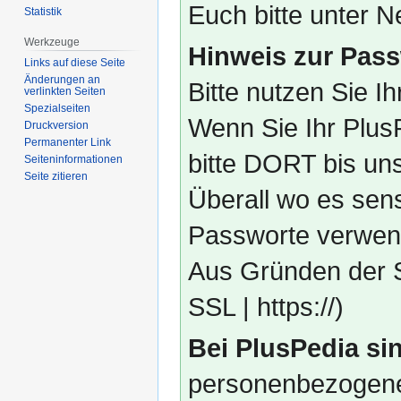
Euch bitte unter
Statistik
Werkzeuge
Hinweis zur Pass
Links auf diese Seite
Änderungen an
Bitte nutzen Sie I
verlinkten Seiten
Spezialseiten
Wenn Sie Ihr Plus
Druckversion
Permanenter Link
bitte DORT bis un
Seiten­­informationen
Seite zitieren
Überall wo es sens
Passworte verwend
Aus Gründen der S
SSL | https://)
Bei PlusPedia sin
personenbezogene