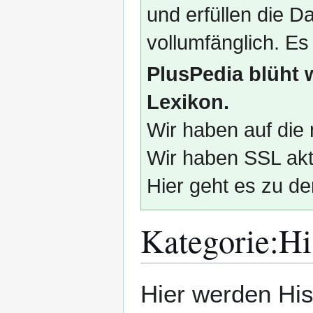
und erfüllen die
vollumfänglich. Es
PlusPedia blüht 
Lexikon.
Wir haben auf die 
Wir haben SSL akti
Hier geht es zu de
Kategorie
:
Hi
Zur
Zur
Hier werden His
Navigation
Suche
springen
springen