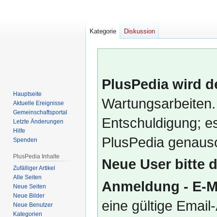
Kategorie
Diskussion
PlusPedia wird d
Hauptseite
Wartungsarbeiten.
Aktuelle Ereignisse
Gemeinschafts­portal
Entschuldigung; es
Letzte Änderungen
Hilfe
PlusPedia genauso
Spenden
PlusPedia Inhalte
Neue User bitte 
Zufälliger Artikel
Alle Seiten
Anmeldung - E-M
Neue Seiten
Neue Bilder
eine gültige Emai
Neue Benutzer
Kategorien