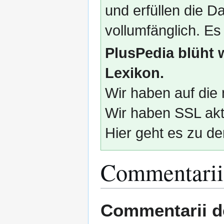
und erfüllen die
vollumfänglich. Es
PlusPedia blüht 
Lexikon.
Wir haben auf die 
Wir haben SSL akti
Hier geht es zu de
Commentarii 
Zur
Zur
Commentarii de
Navigation
Suche
springen
springen