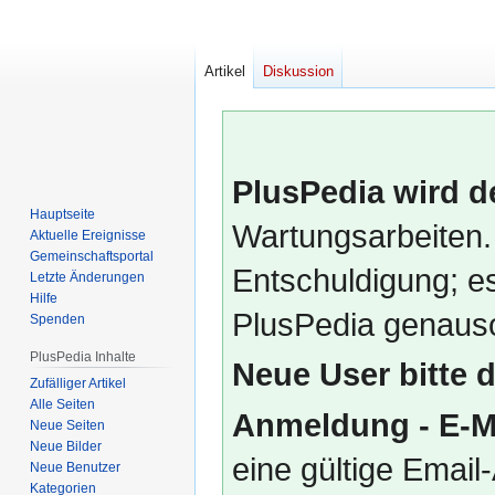
Artikel
Diskussion
PlusPedia wird d
Hauptseite
Wartungsarbeiten.
Aktuelle Ereignisse
Gemeinschafts­portal
Entschuldigung; es
Letzte Änderungen
Hilfe
PlusPedia genauso
Spenden
PlusPedia Inhalte
Neue User bitte 
Zufälliger Artikel
Alle Seiten
Anmeldung - E-M
Neue Seiten
Neue Bilder
eine gültige Emai
Neue Benutzer
Kategorien