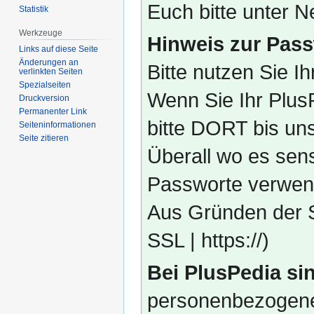
Euch bitte unter
Statistik
Werkzeuge
Hinweis zur Pass
Links auf diese Seite
Änderungen an
Bitte nutzen Sie I
verlinkten Seiten
Spezialseiten
Wenn Sie Ihr Plus
Druckversion
Permanenter Link
bitte DORT bis un
Seiten­­informationen
Seite zitieren
Überall wo es sens
Passworte verwend
Aus Gründen der S
SSL | https://)
Bei PlusPedia sin
personenbezogene