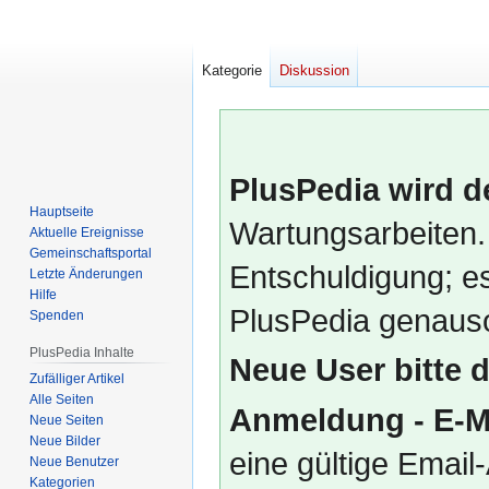
Kategorie
Diskussion
PlusPedia wird d
Hauptseite
Wartungsarbeiten.
Aktuelle Ereignisse
Gemeinschafts­portal
Entschuldigung; es
Letzte Änderungen
Hilfe
PlusPedia genauso
Spenden
PlusPedia Inhalte
Neue User bitte 
Zufälliger Artikel
Alle Seiten
Anmeldung - E-M
Neue Seiten
Neue Bilder
eine gültige Emai
Neue Benutzer
Kategorien