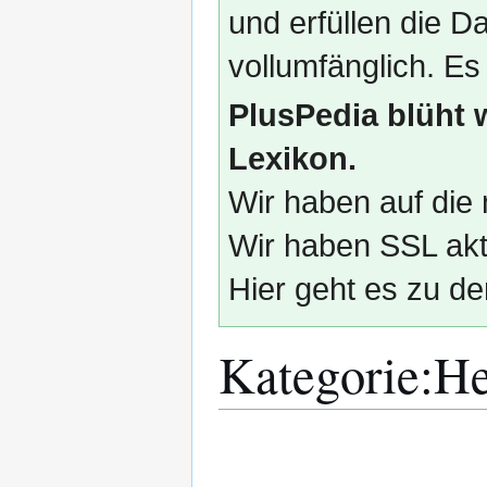
und erfüllen die
vollumfänglich. Es
PlusPedia blüht 
Lexikon.
Wir haben auf die 
Wir haben SSL akti
Hier geht es zu de
Kategorie
:
He
Zur
Zur
Navigation
Suche
springen
springen