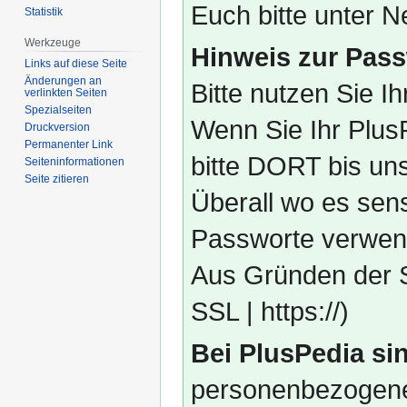
Euch bitte unter
Statistik
Werkzeuge
Hinweis zur Pass
Links auf diese Seite
Änderungen an
Bitte nutzen Sie I
verlinkten Seiten
Spezialseiten
Wenn Sie Ihr Plus
Druckversion
Permanenter Link
bitte DORT bis un
Seiten­­informationen
Seite zitieren
Überall wo es sens
Passworte verwend
Aus Gründen der S
SSL | https://)
Bei PlusPedia sin
personenbezogene