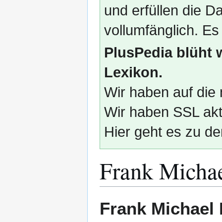
und erfüllen die
vollumfänglich. Es
PlusPedia blüht 
Lexikon.
Wir haben auf die 
Wir haben SSL akti
Hier geht es zu de
Frank Micha
Zur
Zur
Frank Michael
Navigation
Suche
springen
springen