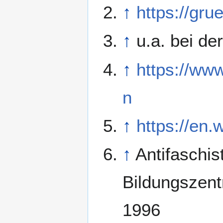
↑
https://gru
↑
u.a. bei de
↑
https://ww
n
↑
https://en.
↑
Antifaschis
Bildungszent
1996