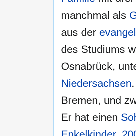
manchmal als
G
aus der
evangel
des Studiums wo
Osnabrück, unte
Niedersachsen
Bremen, und zwa
Er hat einen
So
Enkelkinder
.
20