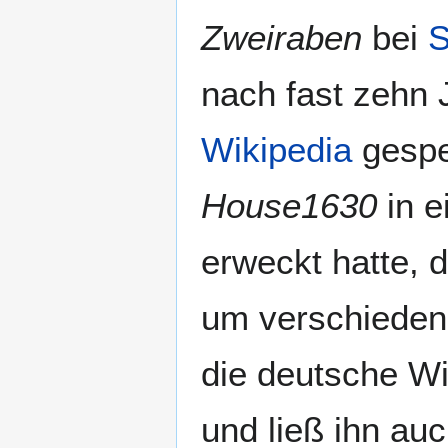
Zweiraben
bei
S
nach fast zehn 
Wikipedia
gesper
House1630
in e
erweckt hatte, 
um verschiedene
die deutsche W
und ließ ihn au