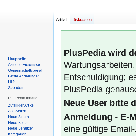
Artikel
Diskussion
PlusPedia wird d
Hauptseite
Wartungsarbeiten.
Aktuelle Ereignisse
Gemeinschafts­portal
Entschuldigung; es
Letzte Änderungen
Hilfe
PlusPedia genauso
Spenden
PlusPedia Inhalte
Neue User bitte 
Zufälliger Artikel
Alle Seiten
Anmeldung - E-M
Neue Seiten
Neue Bilder
eine gültige Emai
Neue Benutzer
Kategorien