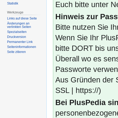
Euch bitte unter
Statistik
Werkzeuge
Hinweis zur Pass
Links auf diese Seite
Änderungen an
Bitte nutzen Sie I
verlinkten Seiten
Spezialseiten
Wenn Sie Ihr Plus
Druckversion
Permanenter Link
bitte DORT bis un
Seiten­­informationen
Seite zitieren
Überall wo es sens
Passworte verwend
Aus Gründen der S
SSL | https://)
Bei PlusPedia sin
personenbezogene