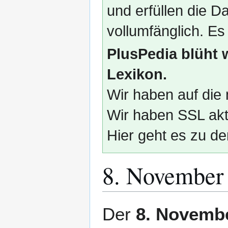
und erfüllen die
vollumfänglich. Es
PlusPedia blüht 
Lexikon.
Wir haben auf die 
Wir haben SSL akti
Hier geht es zu de
8. November
Zur
Zur
Der
8. Novemb
Navigation
Suche
springen
springen