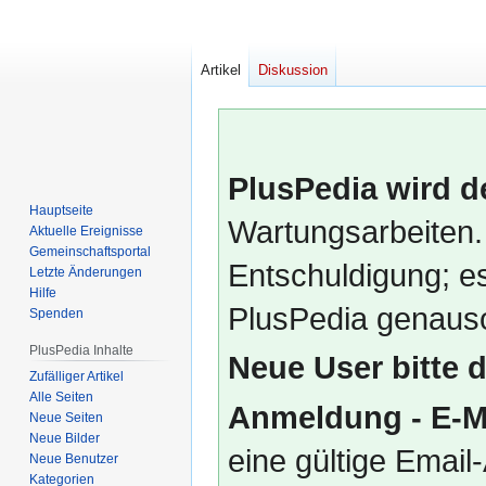
Artikel
Diskussion
PlusPedia wird d
Hauptseite
Wartungsarbeiten.
Aktuelle Ereignisse
Gemeinschafts­portal
Entschuldigung; es
Letzte Änderungen
Hilfe
PlusPedia genauso
Spenden
PlusPedia Inhalte
Neue User bitte 
Zufälliger Artikel
Alle Seiten
Anmeldung - E-M
Neue Seiten
Neue Bilder
eine gültige Emai
Neue Benutzer
Kategorien