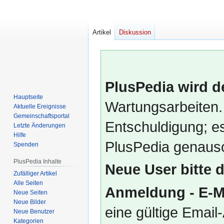
Artikel
Diskussion
PlusPedia wird d
Hauptseite
Wartungsarbeiten.
Aktuelle Ereignisse
Gemeinschafts­portal
Entschuldigung; es
Letzte Änderungen
Hilfe
PlusPedia genauso
Spenden
PlusPedia Inhalte
Neue User bitte 
Zufälliger Artikel
Alle Seiten
Anmeldung - E-M
Neue Seiten
Neue Bilder
eine gültige Emai
Neue Benutzer
Kategorien