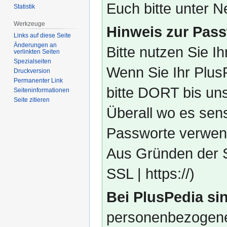
Euch bitte unter
Statistik
Werkzeuge
Hinweis zur Pass
Links auf diese Seite
Änderungen an
Bitte nutzen Sie I
verlinkten Seiten
Spezialseiten
Wenn Sie Ihr Plus
Druckversion
Permanenter Link
bitte DORT bis un
Seiten­­informationen
Seite zitieren
Überall wo es sens
Passworte verwend
Aus Gründen der S
SSL | https://)
Bei PlusPedia sin
personenbezogene