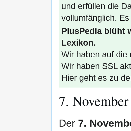
und erfüllen die
vollumfänglich. Es
PlusPedia blüht 
Lexikon.
Wir haben auf die 
Wir haben SSL akti
Hier geht es zu de
7. November
Zur
Zur
Der
7. Novemb
Navigation
Suche
springen
springen