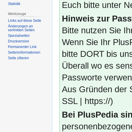
Euch bitte unter
Statistik
Werkzeuge
Hinweis zur Pass
Links auf diese Seite
Änderungen an
Bitte nutzen Sie I
verlinkten Seiten
Spezialseiten
Wenn Sie Ihr Plus
Druckversion
Permanenter Link
bitte DORT bis un
Seiten­­informationen
Seite zitieren
Überall wo es sens
Passworte verwend
Aus Gründen der S
SSL | https://)
Bei PlusPedia sin
personenbezogene