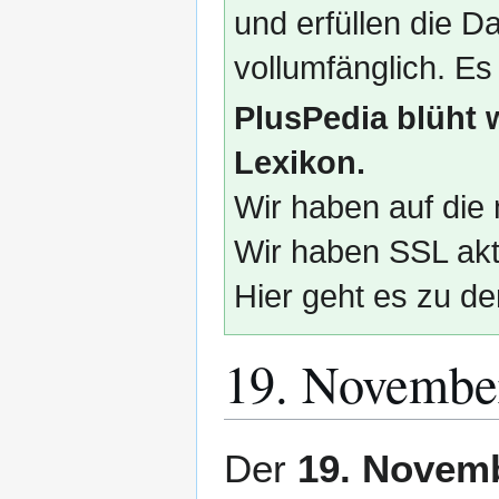
und erfüllen die
vollumfänglich. Es
PlusPedia blüht 
Lexikon.
Wir haben auf die 
Wir haben SSL akti
Hier geht es zu de
19. Novembe
Zur
Zur
Der
19. Novem
Navigation
Suche
springen
springen