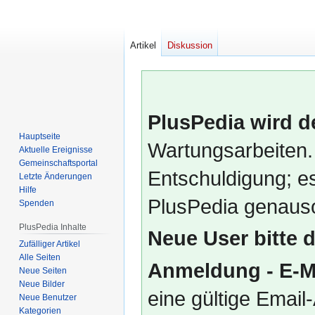
Artikel
Diskussion
PlusPedia wird d
Hauptseite
Wartungsarbeiten.
Aktuelle Ereignisse
Gemeinschafts­portal
Entschuldigung; es
Letzte Änderungen
Hilfe
PlusPedia genauso
Spenden
PlusPedia Inhalte
Neue User bitte 
Zufälliger Artikel
Alle Seiten
Anmeldung - E-M
Neue Seiten
Neue Bilder
eine gültige Emai
Neue Benutzer
Kategorien