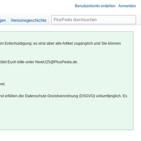
Benutzerkonto erstellen
Anmelden
S
igen
Versionsgeschichte
u
c
h
um Entschuldigung; es sind aber alle Artikel zugänglich und Sie können
e
eldet Euch bitte unter NewU25@PlusPedia.de.
net.
d erfüllen die Datenschutz-Grundverordnung (DSGVO) vollumfänglich. Es