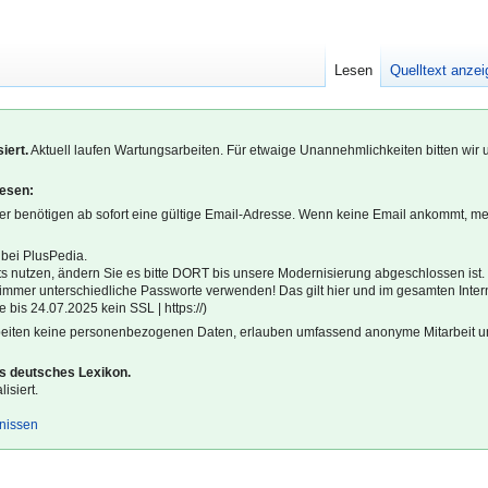
Lesen
Quelltext anze
iert.
Aktuell laufen Wartungsarbeiten. Für etwaige Unannehmlichkeiten bitten wir 
lesen:
r benötigen ab sofort eine gültige Email-Adresse. Wenn keine Email ankommt, m
 bei PlusPedia.
s nutzen, ändern Sie es bitte DORT bis unsere Modernisierung abgeschlossen ist.
l immer unterschiedliche Passworte verwenden! Das gilt hier und im gesamten Inter
 bis 24.07.2025 kein SSL | https://)
beiten keine personenbezogenen Daten, erlauben umfassend anonyme Mitarbeit un
es deutsches Lexikon.
isiert.
gnissen