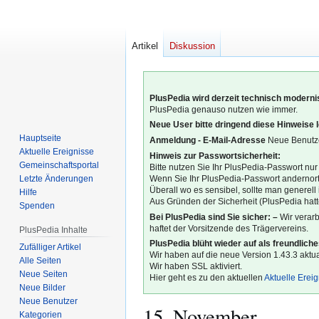
Artikel
Diskussion
PlusPedia wird derzeit technisch modernis
PlusPedia genauso nutzen wie immer.
Neue User bitte dringend diese Hinweise 
Hauptseite
Anmeldung - E-Mail-Adresse
Neue Benutze
Aktuelle Ereignisse
Hinweis zur Passwortsicherheit:
Gemeinschafts­portal
Bitte nutzen Sie Ihr PlusPedia-Passwort nur
Letzte Änderungen
Wenn Sie Ihr PlusPedia-Passwort andernort
Überall wo es sensibel, sollte man generel
Hilfe
Aus Gründen der Sicherheit (PlusPedia hatte
Spenden
Bei PlusPedia sind Sie sicher: –
Wir verar
haftet der Vorsitzende des Trägervereins.
PlusPedia Inhalte
PlusPedia blüht wieder auf als freundlich
Zufälliger Artikel
Wir haben auf die neue Version 1.43.3 aktual
Alle Seiten
Wir haben SSL aktiviert.
Neue Seiten
Hier geht es zu den aktuellen
Aktuelle Erei
Neue Bilder
Neue Benutzer
15. November
Kategorien