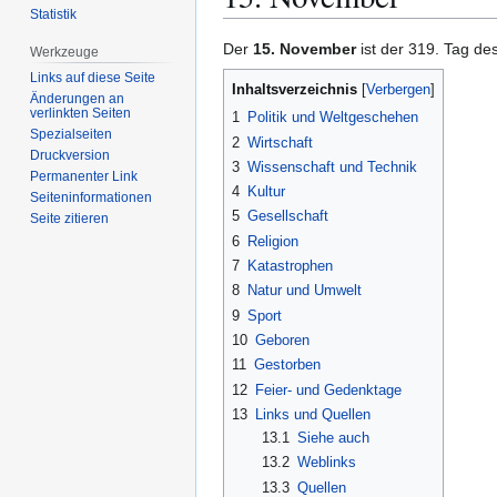
Statistik
Zur
Zur
Der
15. November
ist der 319. Tag de
Werkzeuge
Navigation
Suche
Links auf diese Seite
Inhaltsverzeichnis
springen
springen
Änderungen an
verlinkten Seiten
1
Politik und Weltgeschehen
Spezialseiten
2
Wirtschaft
Druckversion
3
Wissenschaft und Technik
Permanenter Link
4
Kultur
Seiten­­informationen
5
Gesellschaft
Seite zitieren
6
Religion
7
Katastrophen
8
Natur und Umwelt
9
Sport
10
Geboren
11
Gestorben
12
Feier- und Gedenktage
13
Links und Quellen
13.1
Siehe auch
13.2
Weblinks
13.3
Quellen