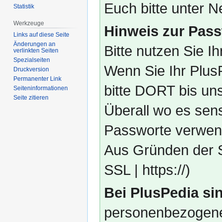
Euch bitte unter
Statistik
Werkzeuge
Hinweis zur Pass
Links auf diese Seite
Änderungen an
Bitte nutzen Sie I
verlinkten Seiten
Spezialseiten
Wenn Sie Ihr Plus
Druckversion
Permanenter Link
bitte DORT bis un
Seiten­­informationen
Seite zitieren
Überall wo es sens
Passworte verwend
Aus Gründen der S
SSL | https://)
Bei PlusPedia sin
personenbezogene