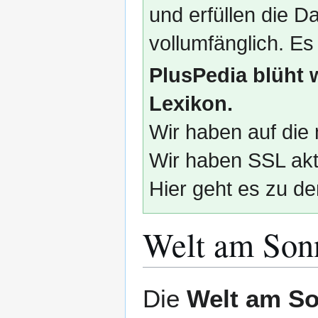
und erfüllen die
vollumfänglich. Es
PlusPedia blüht 
Lexikon.
Wir haben auf die 
Wir haben SSL akti
Hier geht es zu de
Welt am Son
Zur
Zur
Die
Welt am S
Navigation
Suche
springen
springen