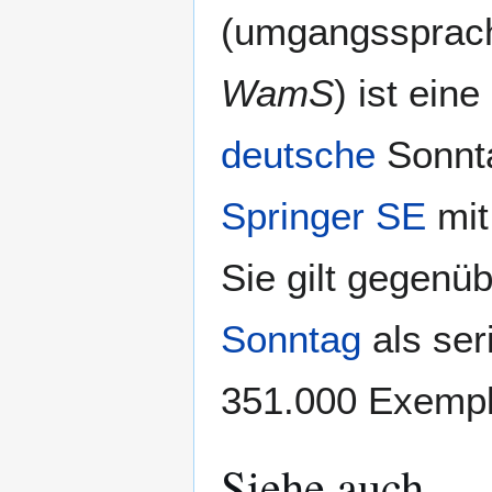
(umgangssprach
WamS
) ist ein
deutsche
Sonnt
Springer SE
mit
Sie gilt gegenü
Sonntag
als ser
351.000 Exempl
Siehe auch