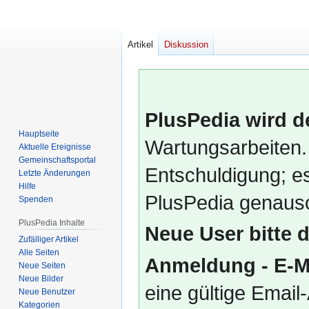
Artikel
Diskussion
PlusPedia wird d
Hauptseite
Wartungsarbeiten.
Aktuelle Ereignisse
Gemeinschafts­portal
Entschuldigung; es
Letzte Änderungen
Hilfe
PlusPedia genauso
Spenden
PlusPedia Inhalte
Neue User bitte 
Zufälliger Artikel
Alle Seiten
Anmeldung - E-M
Neue Seiten
Neue Bilder
eine gültige Emai
Neue Benutzer
Kategorien