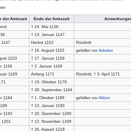
ter:
 der Amtszeit
Ende der Amtszeit
Anmerkunge
annt
† 24. Mai 1136
136
† 13. Januar 1147
 1147
Herbst 1152
Rücktritt
† 16. August 1153
gefallen vor
Askalon
gust 1153
† 17. Januar 1156
r 1156
† 2. Januar 1169
nuar 1169
Anfang 1171
Rücktritt; † 3. April 1171
171
† 19. Oktober 1179
† 30. September 1184
r 1184
† 1. Oktober 1189
gefallen vor
Akkon
1189
† 13. Januar 1193
r 1193
† 20. Dezember 1200
 1201
† 12. November 1209
† 26. August 1218