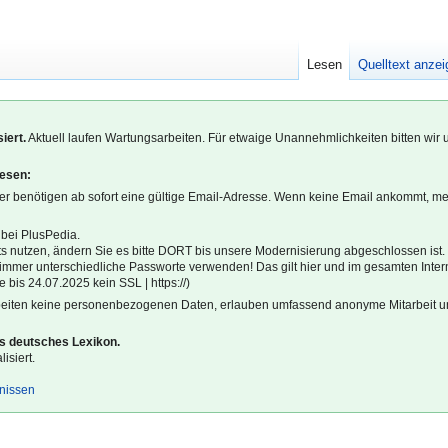
Lesen
Quelltext anze
iert.
Aktuell laufen Wartungsarbeiten. Für etwaige Unannehmlichkeiten bitten wir 
lesen:
r benötigen ab sofort eine gültige Email-Adresse. Wenn keine Email ankommt, m
 bei PlusPedia.
s nutzen, ändern Sie es bitte DORT bis unsere Modernisierung abgeschlossen ist.
l immer unterschiedliche Passworte verwenden! Das gilt hier und im gesamten Inter
 bis 24.07.2025 kein SSL | https://)
beiten keine personenbezogenen Daten, erlauben umfassend anonyme Mitarbeit un
es deutsches Lexikon.
isiert.
gnissen