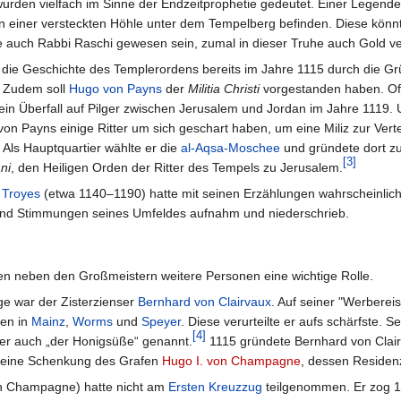
den vielfach im Sinne der Endzeitprophetie gedeutet. Einer Legende 
in einer versteckten Höhle unter dem Tempelberg befinden. Diese könn
e auch Rabbi Raschi gewesen sein, zumal in dieser Truhe auch Gold v
 die Geschichte des Templerordens bereits im Jahre 1115 durch die G
. Zudem soll
Hugo von Payns
der
Militia Christi
vorgestanden haben. Offi
in Überfall auf Pilger zwischen Jerusalem und Jordan im Jahre 1119.
von Payns einige Ritter um sich geschart haben, um eine Miliz zur Vert
 Als Hauptquartier wählte er die
al-Aqsa-Moschee
und gründete dort z
[
3
]
ni
, den Heiligen Orden der Ritter des Tempels zu Jerusalem.
 Troyes
(etwa 1140–1190) hatte mit seinen Erzählungen wahrscheinlich
und Stimmungen seines Umfeldes aufnahm und niederschrieb.
en neben den Großmeistern weitere Personen eine wichtige Rolle.
ge war der Zisterzienser
Bernhard von Clairvaux
. Auf seiner "Werberei
en in
Mainz
,
Worms
und
Speyer
. Diese verurteilte er aufs schärfste.
[
4
]
ger auch „der Honigsüße“ genannt.
1115 gründete Bernhard von Clai
r eine Schenkung des Grafen
Hugo I. von Champagne
, dessen Residen
n Champagne) hatte nicht am
Ersten Kreuzzug
teilgenommen. Er zog 1