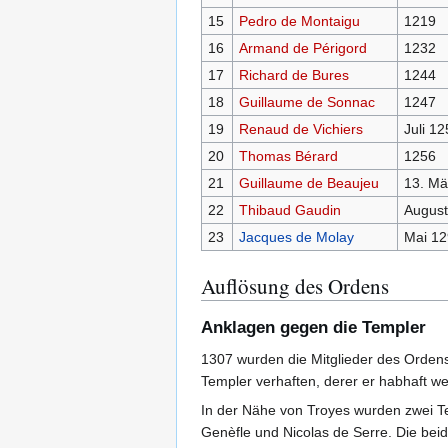
15
Pedro de Montaigu
1219
16
Armand de Périgord
1232
17
Richard de Bures
1244
18
Guillaume de Sonnac
1247
19
Renaud de Vichiers
Juli 12
20
Thomas Bérard
1256
21
Guillaume de Beaujeu
13. Mä
22
Thibaud Gaudin
August
23
Jacques de Molay
Mai 12
Auflösung des Ordens
Anklagen gegen die Templer
1307 wurden die Mitglieder des Orden
Templer verhaften, derer er habhaft w
In der Nähe von Troyes wurden zwei Te
Genèfle und Nicolas de Serre. Die be