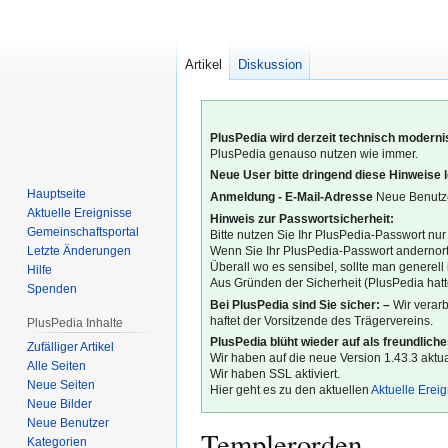
Artikel
Diskussion
PlusPedia wird derzeit technisch modernis
PlusPedia genauso nutzen wie immer.
Neue User bitte dringend diese Hinweise 
Hauptseite
Anmeldung - E-Mail-Adresse
Neue Benutze
Aktuelle Ereignisse
Hinweis zur Passwortsicherheit:
Gemeinschafts­portal
Bitte nutzen Sie Ihr PlusPedia-Passwort nur
Letzte Änderungen
Wenn Sie Ihr PlusPedia-Passwort andernort
Überall wo es sensibel, sollte man generel
Hilfe
Aus Gründen der Sicherheit (PlusPedia hatte
Spenden
Bei PlusPedia sind Sie sicher: –
Wir verar
haftet der Vorsitzende des Trägervereins.
PlusPedia Inhalte
PlusPedia blüht wieder auf als freundlich
Zufälliger Artikel
Wir haben auf die neue Version 1.43.3 aktual
Alle Seiten
Wir haben SSL aktiviert.
Neue Seiten
Hier geht es zu den aktuellen
Aktuelle Erei
Neue Bilder
Neue Benutzer
Templerorden
Kategorien