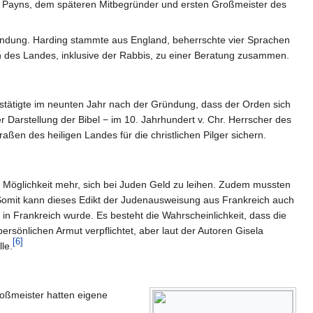
 Payns, dem späteren Mitbegründer und ersten Großmeister des
indung. Harding stammte aus England, beherrschte vier Sprachen
sen des Landes, inklusive der Rabbis, zu einer Beratung zusammen.
tätigte im neunten Jahr nach der Gründung, dass der Orden sich
 Darstellung der Bibel − im 10. Jahrhundert v. Chr. Herrscher des
aßen des heiligen Landes für die christlichen Pilger sichern.
ne Möglichkeit mehr, sich bei Juden Geld zu leihen. Zudem mussten
omit kann dieses Edikt der Judenausweisung aus Frankreich auch
n Frankreich wurde. Es besteht die Wahrscheinlichkeit, dass die
ersönlichen Armut verpflichtet, aber laut der Autoren Gisela
[
6
]
le.
roßmeister hatten eigene