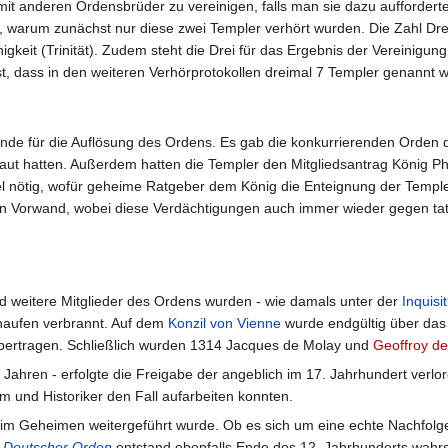
h mit anderen Ordensbrüder zu vereinigen, falls man sie dazu aufforde
ar, warum zunächst nur diese zwei Templer verhört wurden. Die Zahl Dre
ieinigkeit (Trinität). Zudem steht die Drei für das Ergebnis der Verein
g ist, dass in den weiteren Verhörprotokollen dreimal 7 Templer genan
ünde für die Auflösung des Ordens. Es gab die konkurrierenden Orden 
ut hatten. Außerdem hatten die Templer den Mitgliedsantrag König Phili
el nötig, wofür geheime Ratgeber dem König die Enteignung der Temple
n Vorwand, wobei diese Verdächtigungen auch immer wieder gegen tat
 weitere Mitglieder des Ordens wurden - wie damals unter der
Inquisi
haufen verbrannt. Auf dem
Konzil von Vienne
wurde endgültig über das
übertragen. Schließlich wurden 1314 Jacques de Molay und
Geoffroy d
0 Jahren - erfolgte die Freigabe der angeblich im 17. Jahrhundert ve
m und Historiker den Fall aufarbeiten konnten.
 im Geheimen weitergeführt wurde. Ob es sich um eine echte Nachfolge 
n
Deutscher Orden
entstand ebenfalls Ende des 12. Jahrhunderts wahrs