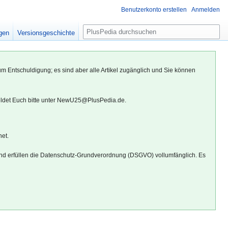
Benutzerkonto erstellen
Anmelden
S
igen
Versionsgeschichte
u
c
h
um Entschuldigung; es sind aber alle Artikel zugänglich und Sie können
e
eldet Euch bitte unter NewU25@PlusPedia.de.
net.
d erfüllen die Datenschutz-Grundverordnung (DSGVO) vollumfänglich. Es