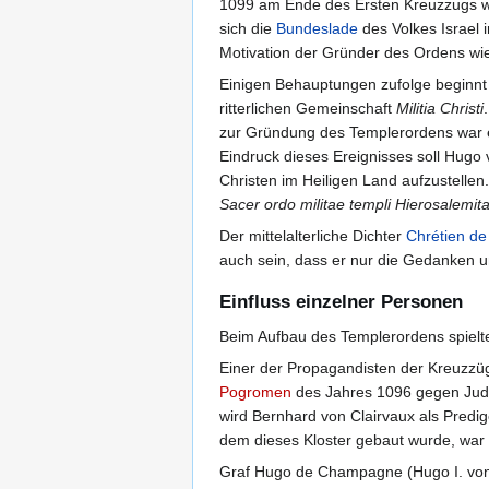
1099 am Ende des Ersten Kreuzzugs wur
sich die
Bundeslade
des Volkes Israel 
Motivation der Gründer des Ordens wi
Einigen Behauptungen zufolge beginnt
ritterlichen Gemeinschaft
Militia Christi
zur Gründung des Templerordens war e
Eindruck dieses Ereignisses soll Hugo 
Christen im Heiligen Land aufzustellen.
Sacer ordo militae templi Hierosalemita
Der mittelalterliche Dichter
Chrétien de
auch sein, dass er nur die Gedanken 
Einfluss einzelner Personen
Beim Aufbau des Templerordens spielt
Einer der Propagandisten der Kreuzzü
Pogromen
des Jahres 1096 gegen Jud
wird Bernhard von Clairvaux als Predi
dem dieses Kloster gebaut wurde, wa
Graf Hugo de Champagne (Hugo I. vo