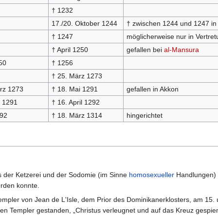
† 1232
17./20. Oktober 1244
† zwischen 1244 und 1247 in
† 1247
möglicherweise nur in Vertre
† April 1250
gefallen bei
al-Mansura
50
† 1256
† 25. März 1273
rz 1273
† 18. Mai 1291
gefallen in Akkon
 1291
† 16. April 1292
92
† 18. März 1314
hingerichtet
s der Ketzerei und der Sodomie (im Sinne
homosexueller
Handlungen) a
erden konnte.
mpler von Jean de L'Isle, dem Prior des Dominikanerklosters, am 15.
iden Templer gestanden, „Christus verleugnet und auf das Kreuz gesp