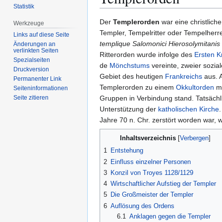
Statistik
Zur
Zur
Der
Templerorden
war eine christlich
Werkzeuge
Navigation
Suche
Templer, Tempelritter oder Tempelherr
Links auf diese Seite
springen
springen
templique Salomonici Hierosolymitanis
Änderungen an
verlinkten Seiten
Ritterorden wurde infolge des
Ersten K
Spezialseiten
de
Mönchstums
vereinte, zweier sozial
Druckversion
Gebiet des heutigen
Frankreichs
aus. 
Permanenter Link
Templerorden zu einem
Okkultorden
m
Seiten­­informationen
Gruppen in Verbindung stand. Tatsäch
Seite zitieren
Unterstützung der
katholischen Kirche
Jahre 70 n. Chr. zerstört worden war, w
Inhaltsverzeichnis
1
Entstehung
2
Einfluss einzelner Personen
3
Konzil von Troyes 1128/1129
4
Wirtschaftlicher Aufstieg der Templer
5
Die Großmeister der Templer
6
Auflösung des Ordens
6.1
Anklagen gegen die Templer