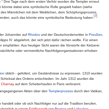
rte.“ Drei Tage nach dem ersten Verhör wurden die Templer erneut
i könnte dabei eine symbolische Rolle gespielt haben (siehe
igung des Männlichen mit dem Weiblichen, dem Schöpfungsprozess,
[
7
]
nt werden; auch das könnte eine symbolische Bedeutung haben.
der Johanniter auf
Rhodos
und der Deutschordensritter in
Preußen
,
pps IV. abgelehnt, der sich jetzt dafür rächen wollte. Für einen
r empfahlen. Aus heutiger Sicht waren die Vorwürfe der Ketzerei
sächliche oder vermeintliche Nachfolgeorganisationen erhoben
tion
üblich - gefoltert, um Geständnisse zu erpressen. 1310 wurden
 Schicksal des Ordens entschieden. Im Jahr 1312 wurden die
e Charnay
auf dem Scheiterhaufen in Paris verbrannt.
rlorengegangenen Akten über den
Templerprozess
durch den Vatikan,
handelt oder ob sich Nachfolger nur auf die Tradition berufen,
cheinlich in einem
Feldlazarett
von
Bremer
und
Lübecker