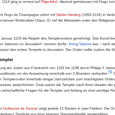
. 1114 ging er erneut auf
Pilgerfahrt
, diesmal gemeinsam mit Hugo von
ich Hugo de Champagne sofort mit
Stefan Harding
(1059-1134) in Verb
terzienser-Mutterabtei Citaux. Er rief die Weisesten unter den Religiö
 Januar 1129 die Regeln des Templerordens genehmigt. Das Konzil bes
 von Salomon zu Jerusalem“ nennen durfte.
König Salomo
war − nach der
Erbauer des ersten Tempels in Jerusalem. Der Orden sollte zudem die Str
Templer
bung der Juden aus Frankreich von 1182 bis 1198 durch Philipp II. kei
[
5
]
rundbesitz vor der Ausweisung innerhalb von 3 Monaten verkaufen.
S
r Templerorden innerhalb einiger Jahrzehnten zum mächtigsten Orden i
esitzer weiterführten. Zwar waren die Templer nach ihren Idealen der p
wirtschaftliche Fragen für die Templer von Anfang an eine wichtige Rol
rs
​Guillaume de Sonnac
zeigt jeweils 12 Rauten in zwei Feldern. Die G
lerkreuz Symbole aus ihrer eigenen Stammesfamilie verwendeten.