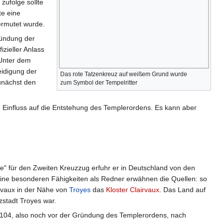
zufolge sollte
te eine
ermutet wurde.
ründung der
zieller Anlass
 Unter dem
eidigung der
Das rote Tatzenkreuz auf weißem Grund wurde
unächst den
zum Symbol der Tempelritter
 Einfluss auf die Entstehung des Templerordens. Es kann aber
se" für den Zweiten Kreuzzug erfuhr er in Deutschland von den
 Seine besonderen Fähigkeiten als Redner erwähnen die Quellen: so
rvaux in der Nähe von
Troyes
das
Kloster Clairvaux
. Das Land auf
zstadt Troyes war.
104, also noch vor der Gründung des Templerordens, nach