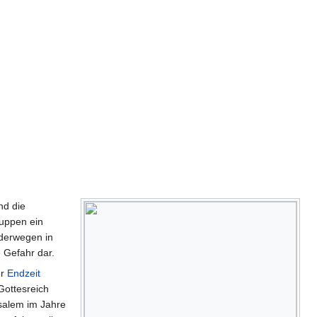
nd die
uppen ein
derwegen in
 Gefahr dar.
er
Endzeit
ottesreich
salem im Jahre