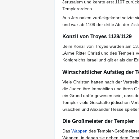
Jerusalem und kehrte erst 1107 zurück
Templerordens.
Aus Jerusalem zurückgekehrt setzte s
und war ab 1109 der dritte Abt der Zis
Konzil von Troyes 1128/1129
Beim Konzil von Troyes wurden am 13.
„Arme Ritter Christi und des Tempels
Königreichs Israel und gilt er als der 
Wirtschaftlicher Aufstieg der 
Viele Christen hatten nach der Vertrei
die Juden ihre Immobilien und ihren G
ein Grund dafür gewesen sein, dass de
Templer viele Geschäfte jüdischen Vorb
Graichen und Alexander Hesse spielten 
Die Großmeister der Templer
Das
Wappen
des Templer-Großmeiste
Wappen, in denen sie neben dem Temp