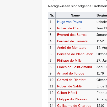
Nachgewiesen sind folgende Großmeis
Nr.
Name
Beginn
1
Hugo von Payns
unbek
2
Robert de Craon
Juni 1
3
Everard des Barres
Januar
4
Bernard de Tromelai
1152
5
André de Montbard
14. Au
6
Bertrand de Blanquefort
Oktobe
7
Philippe de Milly
27. Ja
8
Eudes de Saint-Amand
April 1
9
Arnaud de Toroge
1179
10
Gérard de Ridefort
Oktobe
11
Robert de Sablé
Ende 
12
Gilbert Hérail
Februa
13
Philippe du Plessiez
Anfang
14
Guillaume de Chartres
1210