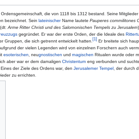
e Ordensgemeinschaft, die von 1118 bis 1312 bestand. Seine Mitglieder
en bezeichnet. Sein
lateinischer
Name lautete
Pauperes commilitones Ch
(dt:
Arme Ritter Christi und des Salomonischen Tempels zu Jerusalem
reuzzugs
gegründet. Er war der erste Orden, der die Ideale des
Ritter
[
1
]
er Gruppen, die sich getrennt entwickelt hatten.
Er breitete sich haup
Aufgrund der vielen Legenden wird von einzelnen Forschern auch verm
it
esoterischen
, neu
gnostischen
und
magischen
Ritualen wurde oder m
lich aber war er dem damaligen
Christentum
eng verbunden und suchte 
. Eines der Ziele des Ordens war, den
Jerusalemer Tempel
, der durch 
ieder zu errichten.