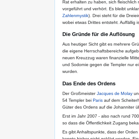
Rat erhalten zu haben, sich fleischlic
vorgeführt und verhört. Es bleibt unkl
Zahlenmystik
). Drei steht für die Dre
wobei etwas Drittes entsteht. Auffälli
Die Gründe für die Auflösung
Aus heutiger Sicht gibt es mehrere Gr
die eigene Herrschaftsbereiche aufgeba
neuen Kreuzzug waren finanzielle Mitt
und Sodomie gegen die Templer nur ei
wurden.
Das Ende des Ordens
Der Großmeister
Jacques de Molay
und
54 Templer bei
Paris
auf dem Scheiter
Güter des Ordens auf die Johanniter 
Erst im Jahr 2007 - also nach rund 70
so dass die Öffentlichkeit Zugang beka
Es gibt Anhaltspunkte, dass der Orden
konnte bisher nicht geklärt werden. Ei