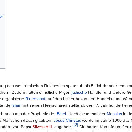
er
nung des weströmischen Reiches im späten 4. bis 5. Jahrhundert entsta
hern. Zudem hatten christliche Pilger,
jüdische
Händler und andere Gr
e organisierte
Ritterschaft
auf den bisher bekannten Handels- und Wan
itende
Islam
mit seinen Heerscharen stellte ab dem 7. Jahrhundert eine
ich auch aus der Prophetie der
Bibel
. Nach dieser soll der
Messias
in d
die Menschen daran glaubten,
Jesus Christus
werde im Jahre 1000 das G
[
2
]
sondere von Papst
Silvester II.
angeheizt.
Die harten Kämpfe um Jeru