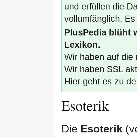
und erfüllen die
vollumfänglich. Es
PlusPedia blüht 
Lexikon.
Wir haben auf die 
Wir haben SSL akti
Hier geht es zu de
Esoterik
Zur
Zur
Die
Esoterik
(v
Navigation
Suche
springen
springen