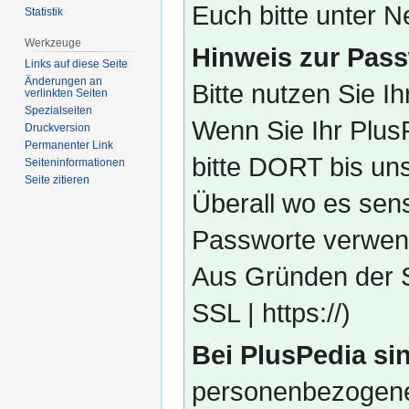
Euch bitte unter
Statistik
Werkzeuge
Hinweis zur Pass
Links auf diese Seite
Änderungen an
Bitte nutzen Sie I
verlinkten Seiten
Spezialseiten
Wenn Sie Ihr Plus
Druckversion
Permanenter Link
bitte DORT bis un
Seiten­­informationen
Seite zitieren
Überall wo es sens
Passworte verwend
Aus Gründen der S
SSL | https://)
Bei PlusPedia sin
personenbezogene