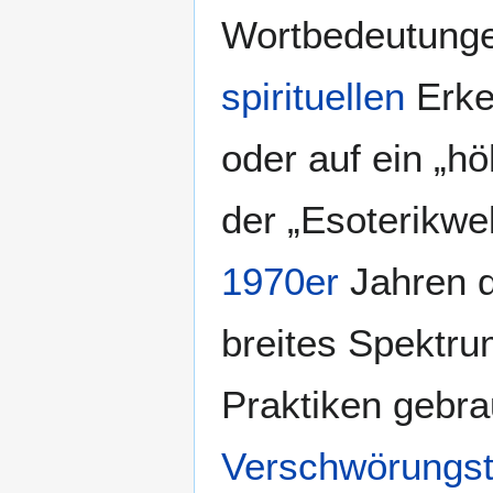
Wortbedeutungen
spirituellen
Erke
oder auf ein „h
der „Esoterikwel
1970er
Jahren da
breites Spektru
Praktiken gebrau
Verschwörungst