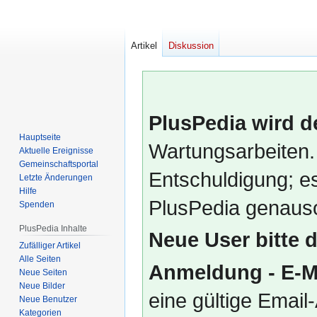
Artikel
Diskussion
PlusPedia wird d
Hauptseite
Wartungsarbeiten.
Aktuelle Ereignisse
Gemeinschafts­portal
Entschuldigung; es
Letzte Änderungen
Hilfe
PlusPedia genauso
Spenden
PlusPedia Inhalte
Neue User bitte 
Zufälliger Artikel
Alle Seiten
Anmeldung - E-M
Neue Seiten
Neue Bilder
eine gültige Emai
Neue Benutzer
Kategorien