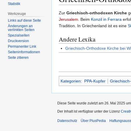
Statistik
Zur
Zur
Zur
Griechisch-orthodoxen Kirche
g
Werkzeuge
Navigation
Suche
Jerusalem
. Beim
Konzil in Ferrara
erfo
Links auf diese Seite
springen
springen
Tradition. In Griechenland ist es eine
S
Änderungen an
verlinkten Seiten
Spezialseiten
Andere Lexika
Druckversion
Permanenter Link
Griechisch-Orthodoxe Kirche bei W
Seiten­­informationen
Seite zitieren
Kategorien
:
PPA-Kupfer
Griechisch
Diese Seite wurde zuletzt am 26. Mai 2025 um
Der Inhalt ist verfügbar unter der Lizenz
Creat
Datenschutz
Über PlusPedia
Haftungsauss