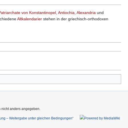
Patriarchate von Konstantinopel
,
Antiochia
,
Alexandria
und
schiedene
Altkalendarier
stehen in der griechisch-orthodoxen
rn nicht anders angegeben.