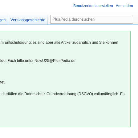
Benutzerkonto erstellen
Anmelden
S
igen
Versionsgeschichte
u
c
h
um Entschuldigung; es sind aber alle Artikel zugänglich und Sie können
e
eldet Euch bitte unter NewU25@PlusPedia.de.
net.
d erfüllen die Datenschutz-Grundverordnung (DSGVO) vollumfänglich. Es