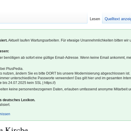
Lesen
Quelltext anze
iert.
Aktuell laufen Wartungsarbeiten. Für etwaige Unannehmlichkeiten bitten wir 
lesen:
r benötigen ab sofort eine gültige Email-Adresse. Wenn keine Email ankommt, m
 bei PlusPedia.
s nutzen, ändern Sie es bitte DORT bis unsere Modernisierung abgeschlossen ist.
l immer unterschiedliche Passworte verwenden! Das gilt hier und im gesamten Inter
 bis 24.07.2025 kein SSL | https://)
beiten keine personenbezogenen Daten, erlauben umfassend anonyme Mitarbeit un
es deutsches Lexikon.
isiert.
gnissen
e Kirche