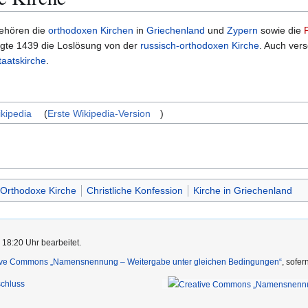
ehören die
orthodoxen Kirchen
in
Griechenland
und
Zypern
sowie die
lgte 1439 die Loslösung von der
russisch-orthodoxen Kirche
. Auch ver
taatskirche
.
ikipedia
(
Erste Wikipedia-Version
)
-Orthodoxe Kirche
Christliche Konfession
Kirche in Griechenland
 18:20 Uhr bearbeitet.
ive Commons „Namensnennung – Weitergabe unter gleichen Bedingungen“
, sofe
chluss