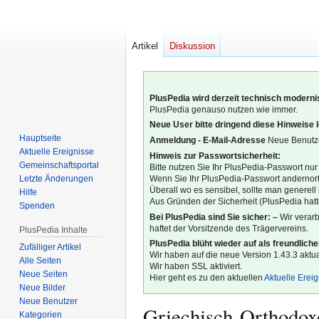
Artikel
Diskussion
PlusPedia wird derzeit technisch modernis
PlusPedia genauso nutzen wie immer.
Neue User bitte dringend diese Hinweise 
Hauptseite
Anmeldung - E-Mail-Adresse
Neue Benutze
Aktuelle Ereignisse
Hinweis zur Passwortsicherheit:
Gemeinschafts­portal
Bitte nutzen Sie Ihr PlusPedia-Passwort nur
Letzte Änderungen
Wenn Sie Ihr PlusPedia-Passwort andernort
Überall wo es sensibel, sollte man generel
Hilfe
Aus Gründen der Sicherheit (PlusPedia hatte
Spenden
Bei PlusPedia sind Sie sicher: –
Wir verar
haftet der Vorsitzende des Trägervereins.
PlusPedia Inhalte
PlusPedia blüht wieder auf als freundlich
Zufälliger Artikel
Wir haben auf die neue Version 1.43.3 aktual
Alle Seiten
Wir haben SSL aktiviert.
Neue Seiten
Hier geht es zu den aktuellen
Aktuelle Erei
Neue Bilder
Neue Benutzer
Griechisch-Orthodox
Kategorien