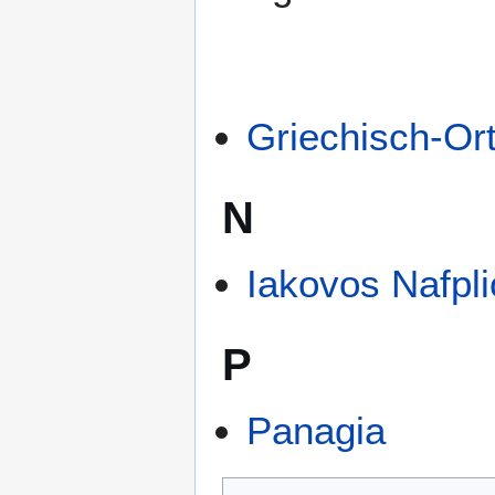
Griechisch-Or
N
Iakovos Nafpli
P
Panagia