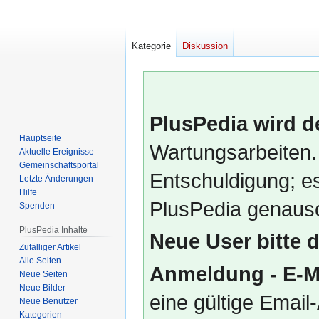
Kategorie
Diskussion
PlusPedia wird d
Hauptseite
Wartungsarbeiten.
Aktuelle Ereignisse
Gemeinschafts­portal
Entschuldigung; es
Letzte Änderungen
Hilfe
PlusPedia genauso
Spenden
PlusPedia Inhalte
Neue User bitte 
Zufälliger Artikel
Alle Seiten
Anmeldung - E-M
Neue Seiten
Neue Bilder
eine gültige Emai
Neue Benutzer
Kategorien