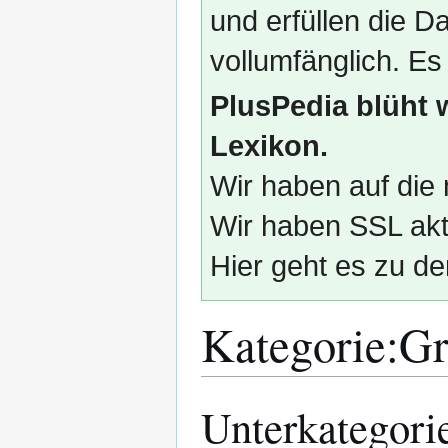
und erfüllen die
vollumfänglich. Es
PlusPedia blüht 
Lexikon.
Wir haben auf die 
Wir haben SSL akti
Hier geht es zu de
Kategorie
:
Gr
Unterkategori
Zur
Zur
Navigation
Suche