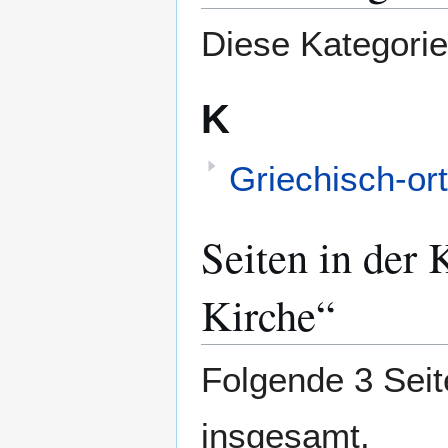
springen
springen
Diese Kategorie
K
Griechisch-or
Seiten in der
Kirche“
Folgende 3 Seit
insgesamt.