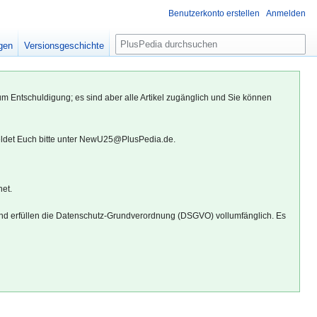
Benutzerkonto erstellen
Anmelden
S
igen
Versionsgeschichte
u
c
h
um Entschuldigung; es sind aber alle Artikel zugänglich und Sie können
e
eldet Euch bitte unter NewU25@PlusPedia.de.
net.
d erfüllen die Datenschutz-Grundverordnung (DSGVO) vollumfänglich. Es