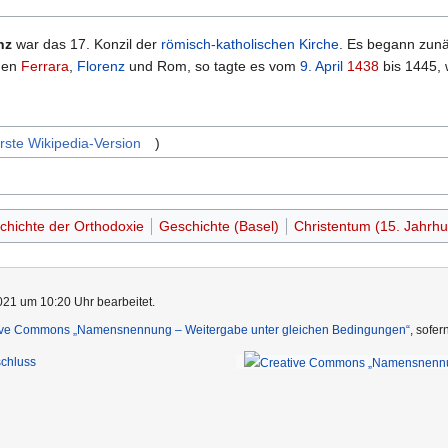
nz
war das 17. Konzil der
römisch-katholischen Kirche
. Es begann zun
chen
Ferrara
,
Florenz
und Rom, so tagte es vom
9. April
1438
bis 1445,
rste Wikipedia-Version
)
chichte der Orthodoxie
Geschichte (Basel)
Christentum (15. Jahrhu
021 um 10:20 Uhr bearbeitet.
ive Commons „Namensnennung – Weitergabe unter gleichen Bedingungen“
, sofe
chluss