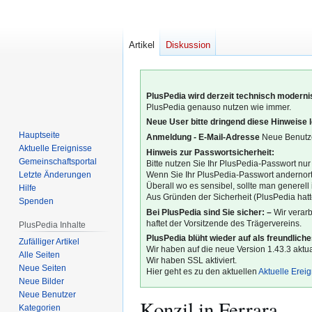
Artikel
Diskussion
PlusPedia wird derzeit technisch modernis
PlusPedia genauso nutzen wie immer.
Neue User bitte dringend diese Hinweise 
Hauptseite
Anmeldung - E-Mail-Adresse
Neue Benutze
Aktuelle Ereignisse
Hinweis zur Passwortsicherheit:
Gemeinschafts­portal
Bitte nutzen Sie Ihr PlusPedia-Passwort nur
Letzte Änderungen
Wenn Sie Ihr PlusPedia-Passwort andernort
Überall wo es sensibel, sollte man generel
Hilfe
Aus Gründen der Sicherheit (PlusPedia hatte
Spenden
Bei PlusPedia sind Sie sicher: –
Wir verar
haftet der Vorsitzende des Trägervereins.
PlusPedia Inhalte
PlusPedia blüht wieder auf als freundlich
Zufälliger Artikel
Wir haben auf die neue Version 1.43.3 aktual
Alle Seiten
Wir haben SSL aktiviert.
Neue Seiten
Hier geht es zu den aktuellen
Aktuelle Erei
Neue Bilder
Neue Benutzer
Konzil in Ferrara
Kategorien