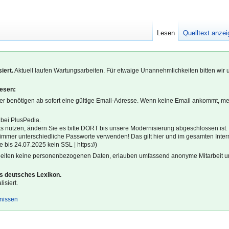
Lesen
Quelltext anze
iert.
Aktuell laufen Wartungsarbeiten. Für etwaige Unannehmlichkeiten bitten wir 
lesen:
r benötigen ab sofort eine gültige Email-Adresse. Wenn keine Email ankommt, m
 bei PlusPedia.
s nutzen, ändern Sie es bitte DORT bis unsere Modernisierung abgeschlossen ist.
l immer unterschiedliche Passworte verwenden! Das gilt hier und im gesamten Inter
 bis 24.07.2025 kein SSL | https://)
beiten keine personenbezogenen Daten, erlauben umfassend anonyme Mitarbeit un
es deutsches Lexikon.
isiert.
gnissen