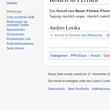
Statistik
Zur
Zur
Das
Konzil von Basel–Ferrara–Flore
Werkzeuge
Navigation
Suche
Tagung räumlich enger, nämlich zwis
Links auf diese Seite
springen
springen
Änderungen an
verlinkten Seiten
Andere Lexika
Spezialseiten
Druckversion
Konzil in Ferrara bei Wikipedia
(
E
Permanenter Link
Seiten­­informationen
Seite zitieren
Kategorien
:
PPA-Eisen
Konzil
Ges
Diese Seite wurde zuletzt am 17. November 2
Der Inhalt ist verfügbar unter der Lizenz
Creat
Datenschutz
Über PlusPedia
Haftungsauss