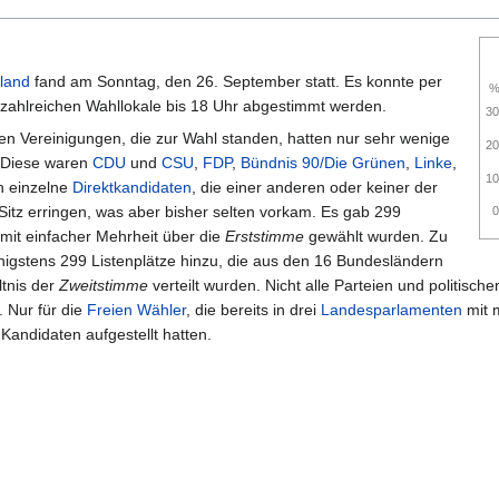
land
fand am Sonntag, den 26. September statt. Es konnte per
r zahlreichen Wahllokale bis 18 Uhr abgestimmt werden.
30
hen Vereinigungen, die zur Wahl standen, hatten nur sehr wenige
20
 Diese waren
CDU
und
CSU
,
FDP
,
Bündnis 90/Die Grünen
,
Linke
,
10
h einzelne
Direktkandidaten
, die einer anderen oder keiner der
itz erringen, was aber bisher selten vorkam. Es gab 299
0
 mit einfacher Mehrheit über die
Erststimme
gewählt wurden. Zu
gstens 299 Listenplätze hinzu, die aus den 16 Bundesländern
tnis der
Zweitstimme
verteilt wurden. Nicht alle Parteien und politisc
. Nur für die
Freien Wähler
, die bereits in drei
Landesparlamenten
mit 
Kandidaten aufgestellt hatten.