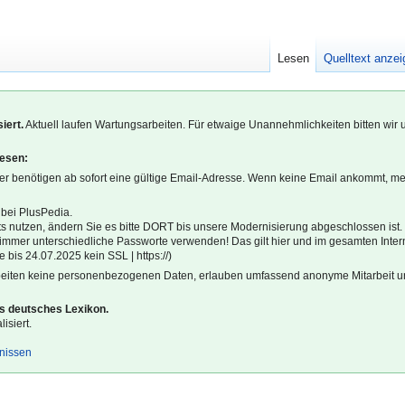
Lesen
Quelltext anze
iert.
Aktuell laufen Wartungsarbeiten. Für etwaige Unannehmlichkeiten bitten wir 
lesen:
r benötigen ab sofort eine gültige Email-Adresse. Wenn keine Email ankommt, m
 bei PlusPedia.
s nutzen, ändern Sie es bitte DORT bis unsere Modernisierung abgeschlossen ist.
l immer unterschiedliche Passworte verwenden! Das gilt hier und im gesamten Inter
 bis 24.07.2025 kein SSL | https://)
beiten keine personenbezogenen Daten, erlauben umfassend anonyme Mitarbeit un
es deutsches Lexikon.
isiert.
gnissen
1