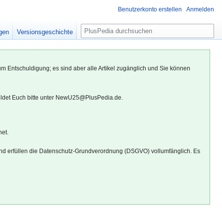
Benutzerkonto erstellen
Anmelden
S
igen
Versionsgeschichte
u
c
h
um Entschuldigung; es sind aber alle Artikel zugänglich und Sie können
e
eldet Euch bitte unter NewU25@PlusPedia.de.
net.
d erfüllen die Datenschutz-Grundverordnung (DSGVO) vollumfänglich. Es