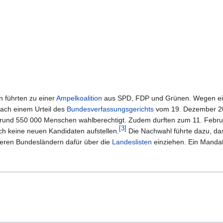
 führten zu einer
Ampelkoalition
aus SPD, FDP und Grünen. Wegen ein
ach einem Urteil des
Bundesverfassungsgerichts
vom 19. Dezember 20
d rund 550 000 Menschen wahlberechtigt. Zudem durften zum 11. Februa
[
3
]
ch keine neuen Kandidaten aufstellen.
Die Nachwahl führte dazu, das
deren Bundesländern dafür über die
Landeslisten
einziehen. Ein Mandat 