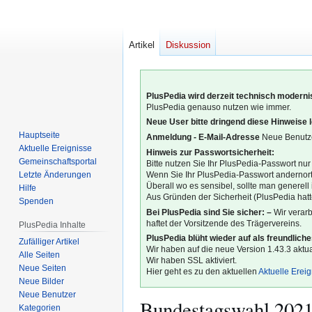
Artikel
Diskussion
PlusPedia wird derzeit technisch modernis
PlusPedia genauso nutzen wie immer.
Neue User bitte dringend diese Hinweise 
Hauptseite
Anmeldung - E-Mail-Adresse
Neue Benutze
Aktuelle Ereignisse
Hinweis zur Passwortsicherheit:
Gemeinschafts­portal
Bitte nutzen Sie Ihr PlusPedia-Passwort nur
Letzte Änderungen
Wenn Sie Ihr PlusPedia-Passwort andernort
Überall wo es sensibel, sollte man generel
Hilfe
Aus Gründen der Sicherheit (PlusPedia hatte
Spenden
Bei PlusPedia sind Sie sicher: –
Wir verar
haftet der Vorsitzende des Trägervereins.
PlusPedia Inhalte
PlusPedia blüht wieder auf als freundlich
Zufälliger Artikel
Wir haben auf die neue Version 1.43.3 aktual
Alle Seiten
Wir haben SSL aktiviert.
Neue Seiten
Hier geht es zu den aktuellen
Aktuelle Erei
Neue Bilder
Neue Benutzer
Bundestagswahl 202
Kategorien