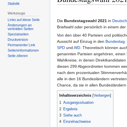
Statistik
Zur
Zur
Werkzeuge
Navigation
Suche
Links auf diese Seite
Die
Bundestagswahl 2021
in
Deutsch
springen
springen
Änderungen an
Briefwahl oder persönlich in einem de
verlinkten Seiten
Spezialseiten
Von den über 40 Parteien und politisc
Druckversion
Aussicht auf Einzug in den
Bundestag
.
Permanenter Link
SPD
und
AfD
. Theoretisch können auc
Seiten­­informationen
genannten Parteien angehören, einen S
Seite zitieren
Wahlkreise, in denen Direktkandidaten
diesen 299 Abgeordneten kommen weni
nach dem prozentualen Stimmenverhäl
alle in den 16 Bundesländern vertreten
Chance, da sie in allen Bundesländern 
Inhaltsverzeichnis
1
Ausgangssituation
2
Ergebnis
3
Siehe auch
4
Einzelnachweise