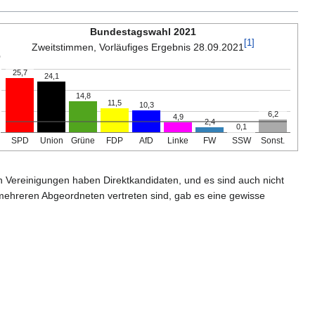
Bundestagswahl 2021
[
1
]
Zweitstimmen, Vorläufiges Ergebnis 28.09.2021
%
25,7
24,1
14,8
11,5
10,3
6,2
4,9
2,4
0,1
SPD
Union
Grüne
FDP
AfD
Linke
FW
SSW
Sonst.
hen Vereinigungen haben Direktkandidaten, und es sind auch nicht
mehreren Abgeordneten vertreten sind, gab es eine gewisse