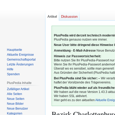
Artikel
Diskussion
PlusPedia wird derzeit technisch modernis
PlusPedia genauso nutzen wie immer.
Neue User bitte dringend diese Hinweise 
Hauptseite
Anmeldung - E-Mail-Adresse
Neue Benutze
Aktuelle Ereignisse
Hinweis zur Passwortsicherheit:
Gemeinschafts­portal
Bitte nutzen Sie Ihr PlusPedia-Passwort nur
Letzte Änderungen
Wenn Sie Ihr PlusPedia-Passwort andernort
Überall wo es sensibel, sollte man generel
Hilfe
Aus Gründen der Sicherheit (PlusPedia hatte
Spenden
Bei PlusPedia sind Sie sicher: –
Wir verar
haftet der Vorsitzende des Trägervereins.
PlusPedia Inhalte
PlusPedia blüht wieder auf als freundlich
Zufälliger Artikel
Wir haben auf die neue Version 1.43.3 aktual
Alle Seiten
Wir haben SSL aktiviert.
Neue Seiten
Hier geht es zu den aktuellen
Aktuelle Erei
Neue Bilder
Neue Benutzer
Bezirk Charlottenbu
Kategorien