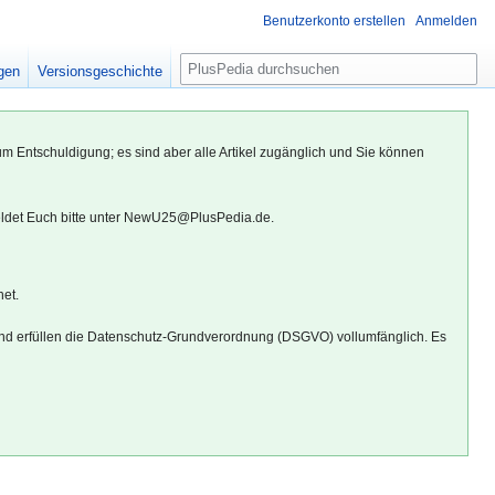
Benutzerkonto erstellen
Anmelden
S
igen
Versionsgeschichte
u
c
h
um Entschuldigung; es sind aber alle Artikel zugänglich und Sie können
e
eldet Euch bitte unter NewU25@PlusPedia.de.
net.
d erfüllen die Datenschutz-Grundverordnung (DSGVO) vollumfänglich. Es