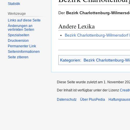
Statistik
Zur
Zur
Der
Bezirk Charlottenburg-Wilmersd
Werkzeuge
Navigation
Suche
Links auf diese Seite
Andere Lexika
springen
springen
Änderungen an
verlinkten Seiten
Bezirk Charlottenburg-Wilmersdorf 
Spezialseiten
Druckversion
Permanenter Link
Seiten­­informationen
Seite zitieren
Kategorien
:
Bezirk Charlottenburg-Wi
Diese Seite wurde zuletzt am 1. November 202
Der Inhalt ist verfügbar unter der Lizenz
Creat
Datenschutz
Über PlusPedia
Haftungsauss