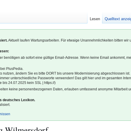
Lesen
Quelltext anze
iert.
Aktuell laufen Wartungsarbeiten. Für etwaige Unannehmlichkeiten bitten wir 
lesen:
r benötigen ab sofort eine gültige Email-Adresse. Wenn keine Email ankommt, m
 bei PlusPedia.
s nutzen, ändern Sie es bitte DORT bis unsere Modernisierung abgeschlossen ist.
l immer unterschiedliche Passworte verwenden! Das gilt hier und im gesamten Inter
 bis 24.07.2025 kein SSL | https://)
beiten keine personenbezogenen Daten, erlauben umfassend anonyme Mitarbeit un
es deutsches Lexikon.
isiert.
gnissen
rg-Wilmersdorf