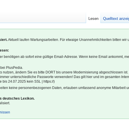
Lesen
Quelltext anze
iert.
Aktuell laufen Wartungsarbeiten. Für etwaige Unannehmlichkeiten bitten wir 
lesen:
r benötigen ab sofort eine gültige Email-Adresse. Wenn keine Email ankommt, m
 bei PlusPedia.
s nutzen, ändern Sie es bitte DORT bis unsere Modernisierung abgeschlossen ist.
l immer unterschiedliche Passworte verwenden! Das gilt hier und im gesamten Inter
 bis 24.07.2025 kein SSL | https://)
beiten keine personenbezogenen Daten, erlauben umfassend anonyme Mitarbeit un
es deutsches Lexikon.
isiert.
gnissen