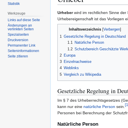
Statistik
Zur
Zur
Urheber
wird im rechtlichen Sinne der 
Werkzeuge
Navigation
Suche
Urhebereigenschaft ist das Vorliegen 
Links auf diese Seite
springen
springen
Änderungen an
Inhaltsverzeichnis
verlinkten Seiten
Spezialseiten
1
Gesetzliche Regelung in Deutschland
Druckversion
1.1
Natürliche Person
Permanenter Link
1.2
Schutzbereich Geschützte Wer
Seiten­­informationen
2
Europa
Seite zitieren
3
Einzelnachweise
4
Weblinks
5
Vergleich zu Wikipedia
Gesetzliche Regelung in Deu
Im § 7 des Urheberrechtsgesetzes (Ge
[
1
kann nur eine
natürliche Person
sein.
Personen bei Berechnung der Schutzfr
Natürliche Person