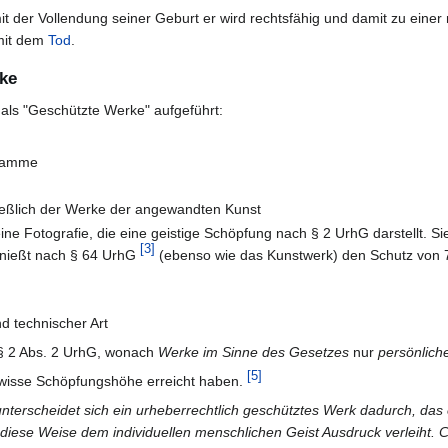
mit der Vollendung seiner Geburt er wird rechtsfähig und damit zu eine
 mit dem
Tod
.
ke
 als "Geschützte Werke" aufgeführt:
gramme
ießlich der Werke der angewandten Kunst
 eine Fotografie, die eine geistige Schöpfung nach § 2 UrhG darstellt. S
[
3
]
genießt nach § 64 UrhG
(ebenso wie das Kunstwerk) den Schutz von 7
d technischer Art
n § 2 Abs. 2 UrhG, wonach
Werke im Sinne des Gesetzes
nur
persönlich
[
5
]
wisse Schöpfungshöhe erreicht haben.
nterscheidet sich ein urheberrechtlich geschütztes Werk dadurch, da
 diese Weise dem individuellen menschlichen Geist Ausdruck verleiht. 