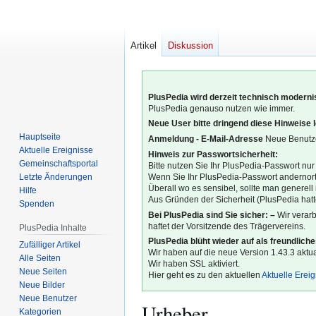
Artikel
Diskussion
PlusPedia wird derzeit technisch modernis
PlusPedia genauso nutzen wie immer.
Neue User bitte dringend diese Hinweise 
Hauptseite
Anmeldung - E-Mail-Adresse
Neue Benutze
Aktuelle Ereignisse
Hinweis zur Passwortsicherheit:
Gemeinschafts­portal
Bitte nutzen Sie Ihr PlusPedia-Passwort nur
Letzte Änderungen
Wenn Sie Ihr PlusPedia-Passwort andernort
Überall wo es sensibel, sollte man generel
Hilfe
Aus Gründen der Sicherheit (PlusPedia hatte
Spenden
Bei PlusPedia sind Sie sicher: –
Wir verar
haftet der Vorsitzende des Trägervereins.
PlusPedia Inhalte
PlusPedia blüht wieder auf als freundlich
Zufälliger Artikel
Wir haben auf die neue Version 1.43.3 aktual
Alle Seiten
Wir haben SSL aktiviert.
Neue Seiten
Hier geht es zu den aktuellen
Aktuelle Erei
Neue Bilder
Neue Benutzer
Urheber
Kategorien