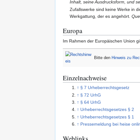
Inhalt, seine Ausdrucksform, und sei
Zufallswerke sind keine Werke in di
Werkgattung, der es angehört
. Que
Europa
Im Rahmen der Europäischen Union gi
Bitte den
Hinweis zu Re
Einzelnachweise
↑
§ 7 Urheberrechtsgesetz
↑
§ 72 UrhG
↑
§ 64 UrhG
↑
Urheberrechtsgesetzes § 2
↑
Urheberrechtsgesetzes § 1
↑
Pressemeldung bei heise onli
Weblinks