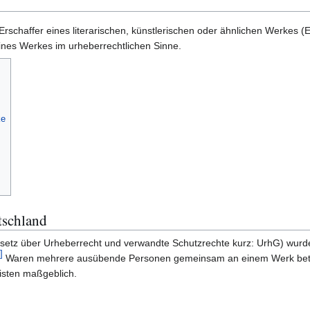
Erschaffer eines literarischen, künstlerischen oder ähnlichen Werkes (
eines Werkes im urheberrechtlichen Sinne.
ke
tschland
setz über Urheberrecht und verwandte Schutzrechte kurz: UrhG) wurde
]
Waren mehrere ausübende Personen gemeinsam an einem Werk beteilig
isten maßgeblich.