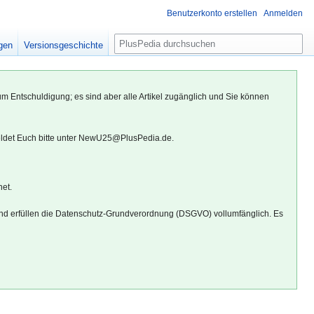
Benutzerkonto erstellen
Anmelden
S
igen
Versionsgeschichte
u
c
h
um Entschuldigung; es sind aber alle Artikel zugänglich und Sie können
e
eldet Euch bitte unter NewU25@PlusPedia.de.
net.
d erfüllen die Datenschutz-Grundverordnung (DSGVO) vollumfänglich. Es