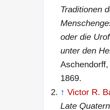
Traditionen 
Menschenges
oder die Uro
unter den He
Aschendorff,
1869.
↑
Victor R. B
Late Quatern