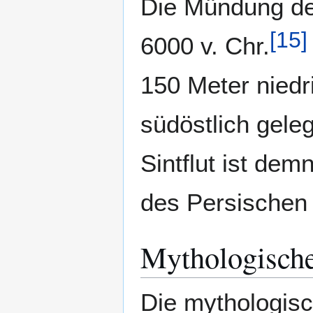
Die Mündung der
[
15
]
6000 v. Chr.
150 Meter niedr
südöstlich gele
Sintflut ist dem
des Persischen 
Mythologisch
Die mythologis