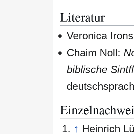
Literatur
Veronica Iron
Chaim Noll:
No
biblische Sintf
deutschsprach
Einzelnachwei
↑
Heinrich L