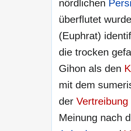
nördlichen
Pers
überflutet wurd
(Euphrat) identi
die trocken gef
Gihon als den
K
mit dem sumer
der
Vertreibung
Meinung nach 