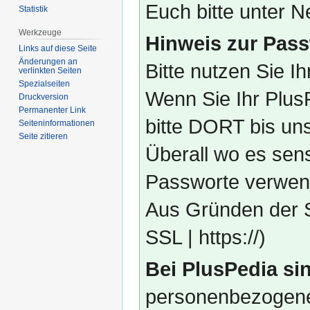
Euch bitte unter
Statistik
Werkzeuge
Hinweis zur Pass
Links auf diese Seite
Änderungen an
Bitte nutzen Sie I
verlinkten Seiten
Spezialseiten
Wenn Sie Ihr Plus
Druckversion
Permanenter Link
bitte DORT bis un
Seiten­­informationen
Seite zitieren
Überall wo es sens
Passworte verwend
Aus Gründen der S
SSL | https://)
Bei PlusPedia sin
personenbezogene