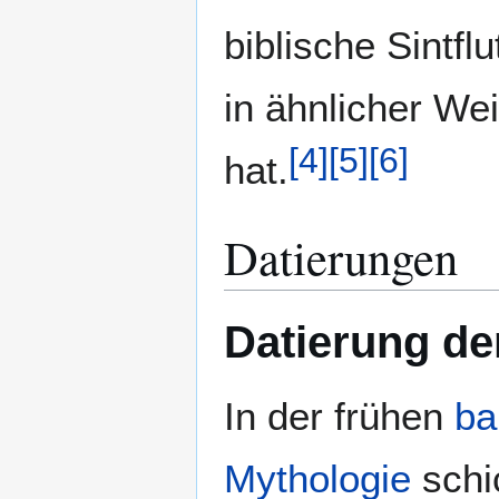
biblische Sintfl
in ähnlicher We
[
4
]
[
5
]
[
6
]
hat.
Datierungen
Datierung de
In der frühen
ba
Mythologie
schi