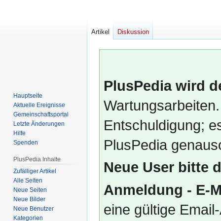
Artikel
Diskussion
PlusPedia wird d
Hauptseite
Wartungsarbeiten.
Aktuelle Ereignisse
Gemeinschafts­portal
Entschuldigung; es
Letzte Änderungen
Hilfe
PlusPedia genauso
Spenden
PlusPedia Inhalte
Neue User bitte 
Zufälliger Artikel
Alle Seiten
Anmeldung - E-M
Neue Seiten
Neue Bilder
eine gültige Emai
Neue Benutzer
Kategorien