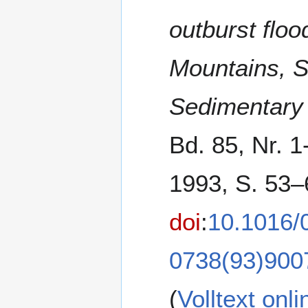
outburst floo
Mountains, S
Sedimentary
Bd. 85, Nr. 1
1993, S. 53–
doi
:
10.1016/
0738(93)900
(
Volltext onli