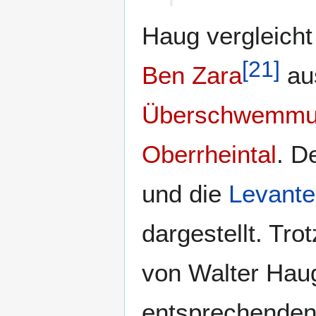
Haug vergleicht 
[
21
]
Ben Zara
au
Überschwemmu
Oberrheintal
. D
und die
Levante
dargestellt. Tr
von Walter Hau
entsprechenden 