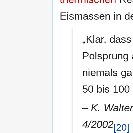
Eismassen in de
„Klar, das
Polsprung 
niemals ga
50 bis 100 
–
K. Walte
4/2002
[
20
]