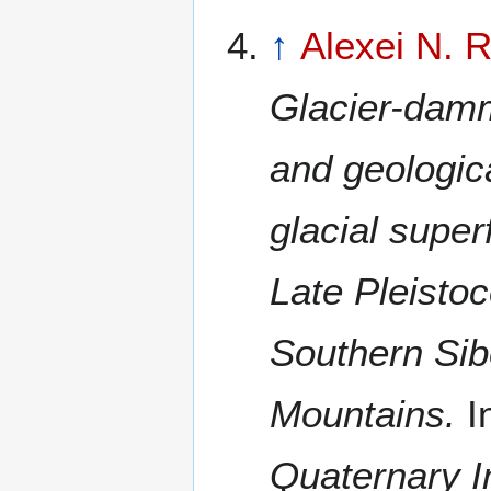
↑
Alexei N. 
Glacier-dam
and geologic
glacial super
Late Pleisto
Southern Sibe
Mountains.
I
Quaternary In