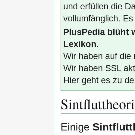
und erfüllen die
vollumfänglich. Es
PlusPedia blüht 
Lexikon.
Wir haben auf die 
Wir haben SSL akti
Hier geht es zu de
Sintfluttheor
Zur
Zur
Einige
Sintflut
Navigation
Suche
springen
springen