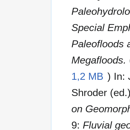
Paleohydrolo
Special Emp
Paleofloods 
Megafloods.
1,2 MB
) In:
Shroder (ed.
on Geomorph
9:
Fluvial ge