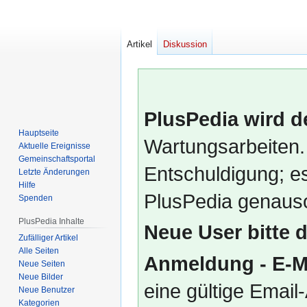
Artikel
Diskussion
PlusPedia wird d
Hauptseite
Wartungsarbeiten.
Aktuelle Ereignisse
Gemeinschafts­portal
Entschuldigung; es
Letzte Änderungen
Hilfe
PlusPedia genauso
Spenden
PlusPedia Inhalte
Neue User bitte 
Zufälliger Artikel
Alle Seiten
Anmeldung - E-M
Neue Seiten
Neue Bilder
eine gültige Emai
Neue Benutzer
Kategorien