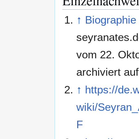
Einzelnachwei
↑
Biographie
seyranates.d
vom 22. Okt
archiviert au
↑
https://de.
wiki/Seyra
F