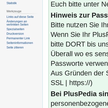
Euch bitte unter
Statistik
Werkzeuge
Hinweis zur Pass
Links auf diese Seite
Änderungen an
Bitte nutzen Sie I
verlinkten Seiten
Spezialseiten
Wenn Sie Ihr Plus
Druckversion
Permanenter Link
bitte DORT bis un
Seiten­­informationen
Seite zitieren
Überall wo es sens
Passworte verwend
Aus Gründen der S
SSL | https://)
Bei PlusPedia sin
personenbezogene