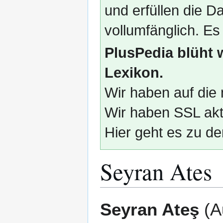
und erfüllen die
vollumfänglich. Es
PlusPedia blüht 
Lexikon.
Wir haben auf die 
Wir haben SSL akti
Hier geht es zu de
Seyran Ates
Zur
Zur
Seyran Ateş
(Au
Navigation
Suche
springen
springen