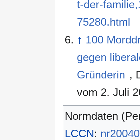
t-der-famili
75280.html
↑
100 Mordd
gegen libera
Gründerin
,
vom 2. Juli 
Normdaten (Pe
LCCN
:
nr2004