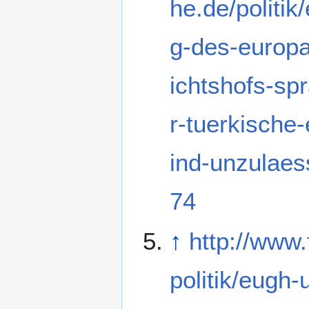
he.de/politik
g-des-europ
ichtshofs-sp
r-tuerkische
ind-unzulaes
74
↑
http://www.
politik/eugh-