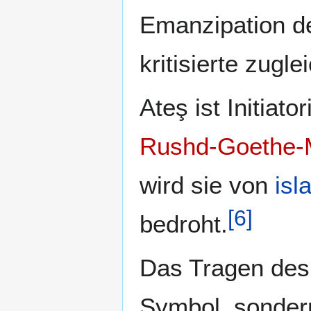
Emanzipation de
kritisierte zug
Ateş ist Initiat
Rushd-Goethe-
wird sie von
isl
[
6
]
bedroht.
Das Tragen des 
Symbol, sondern