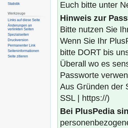
Euch bitte unter
Statistik
Werkzeuge
Hinweis zur Pass
Links auf diese Seite
Änderungen an
Bitte nutzen Sie I
verlinkten Seiten
Spezialseiten
Wenn Sie Ihr Plus
Druckversion
Permanenter Link
bitte DORT bis un
Seiten­­informationen
Seite zitieren
Überall wo es sens
Passworte verwend
Aus Gründen der S
SSL | https://)
Bei PlusPedia sin
personenbezogene