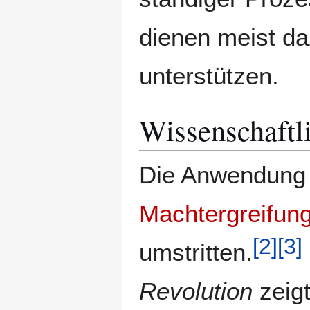
dienen meist da
unterstützen.
Wissenschaftl
Die Anwendung d
Machtergreifun
[
2
]
[
3
]
umstritten.
Revolution
zeigt