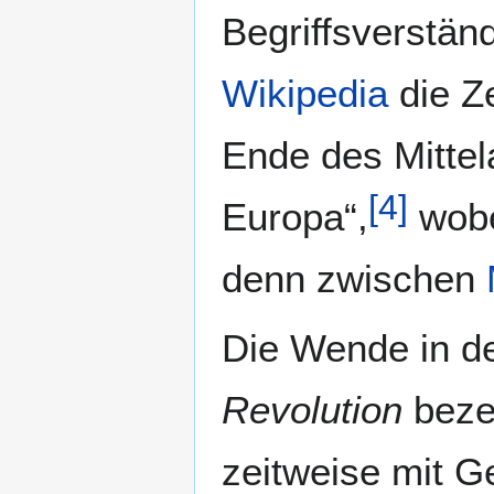
Begriffsverständ
Wikipedia
die Z
Ende des Mittel
[
4
]
Europa“,
wobe
denn zwischen
Die Wende in d
Revolution
bezei
zeitweise mit 