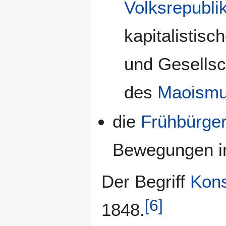
Volksrepubli
kapitalistisc
und Gesellsc
des
Maoism
die
Frühbürger
Bewegungen in
Der Begriff
Kons
[
6
]
1848.