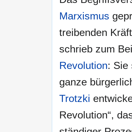
Marxismus
gepr
treibenden Kräf
schrieb zum Be
Revolution
: Sie
ganze bürgerlic
Trotzki
entwicke
Revolution“, das
ständiger Proze