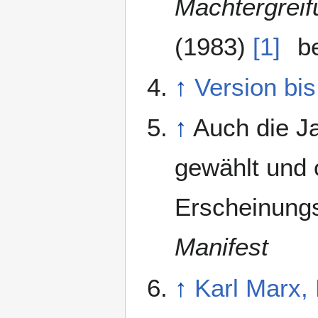
Machtergreif
(1983)
[1]
b
↑
Version bi
↑
Auch die Ja
gewählt und o
Erscheinungs
Manifest
↑
Karl Marx, 