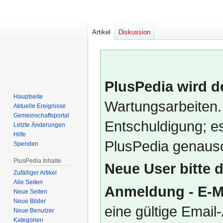
Artikel
Diskussion
PlusPedia wird d
Hauptseite
Wartungsarbeiten.
Aktuelle Ereignisse
Gemeinschafts­portal
Entschuldigung; es
Letzte Änderungen
Hilfe
PlusPedia genauso
Spenden
PlusPedia Inhalte
Neue User bitte 
Zufälliger Artikel
Alle Seiten
Anmeldung - E-M
Neue Seiten
Neue Bilder
eine gültige Emai
Neue Benutzer
Kategorien