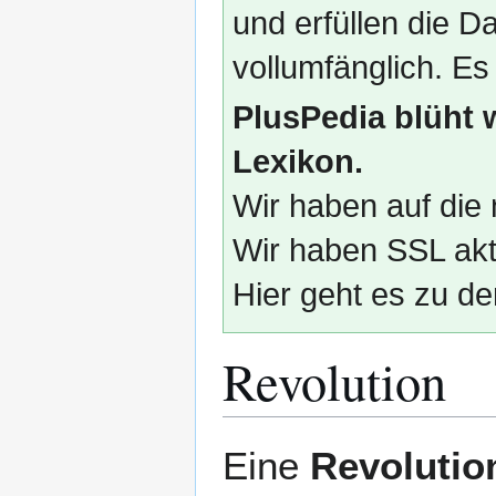
und erfüllen die
vollumfänglich. Es
PlusPedia blüht 
Lexikon.
Wir haben auf die 
Wir haben SSL akti
Hier geht es zu de
Revolution
Zur
Zur
Eine
Revolutio
Navigation
Suche
springen
springen