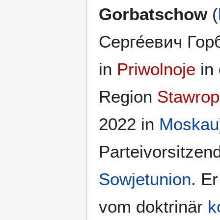
Gorbatschow
(
Серге́евич Гор
in
Priwolnoje
in 
Region
Stawrop
2022 in
Moskau
Parteivorsitzen
Sowjetunion
. E
vom doktrinär
k