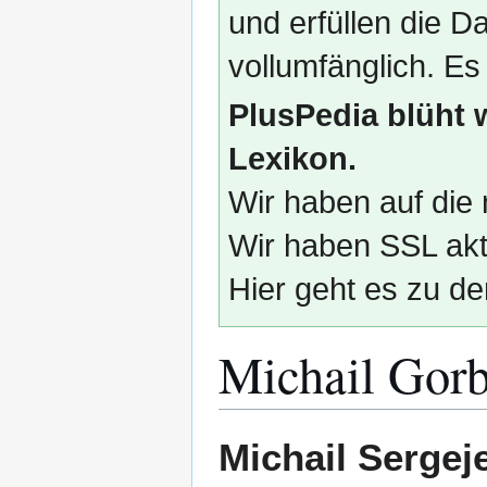
und erfüllen die
vollumfänglich. Es
PlusPedia blüht 
Lexikon.
Wir haben auf die 
Wir haben SSL akti
Hier geht es zu de
Michail Gor
Zur
Zur
Michail Sergej
Navigation
Suche
springen
springen