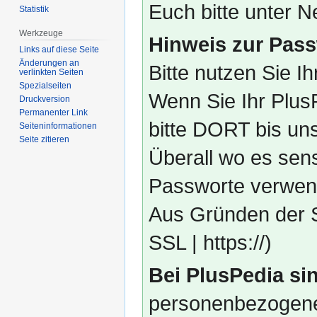
Euch bitte unter
Statistik
Werkzeuge
Hinweis zur Pass
Links auf diese Seite
Änderungen an
Bitte nutzen Sie I
verlinkten Seiten
Spezialseiten
Wenn Sie Ihr Plus
Druckversion
Permanenter Link
bitte DORT bis un
Seiten­­informationen
Seite zitieren
Überall wo es sens
Passworte verwend
Aus Gründen der S
SSL | https://)
Bei PlusPedia sin
personenbezogene