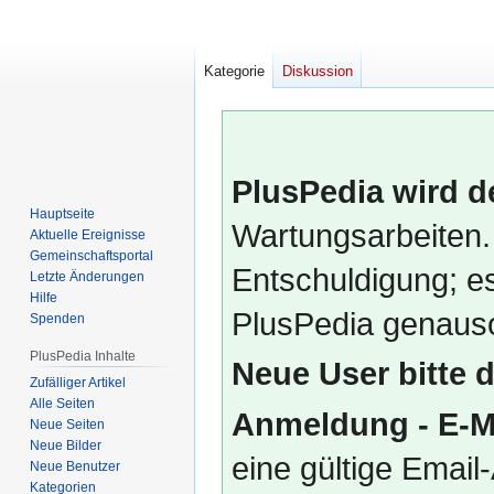
Kategorie
Diskussion
PlusPedia wird d
Hauptseite
Wartungsarbeiten.
Aktuelle Ereignisse
Gemeinschafts­portal
Entschuldigung; es
Letzte Änderungen
Hilfe
PlusPedia genauso
Spenden
PlusPedia Inhalte
Neue User bitte 
Zufälliger Artikel
Alle Seiten
Anmeldung - E-M
Neue Seiten
Neue Bilder
eine gültige Emai
Neue Benutzer
Kategorien