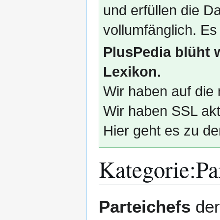
und erfüllen die
vollumfänglich. Es
PlusPedia blüht 
Lexikon.
Wir haben auf die 
Wir haben SSL akti
Hier geht es zu de
Kategorie
:
Pa
Zur
Zur
Parteichefs
der
Navigation
Suche
springen
springen