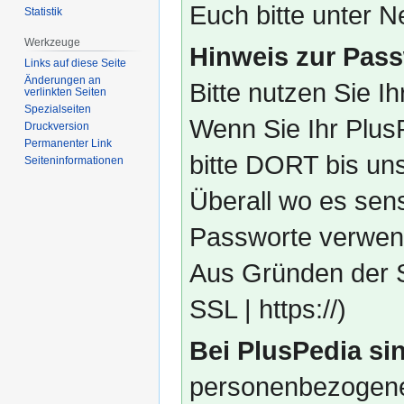
Euch bitte unter
Statistik
Werkzeuge
Hinweis zur Pass
Links auf diese Seite
Änderungen an
Bitte nutzen Sie I
verlinkten Seiten
Spezialseiten
Wenn Sie Ihr Plus
Druckversion
Permanenter Link
bitte DORT bis un
Seiten­­informationen
Überall wo es sens
Passworte verwend
Aus Gründen der S
SSL | https://)
Bei PlusPedia sin
personenbezogene