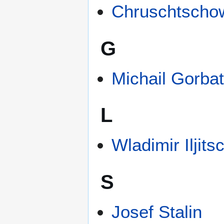
Chruschtscho
G
Michail Gorba
L
Wladimir Iljits
S
Josef Stalin