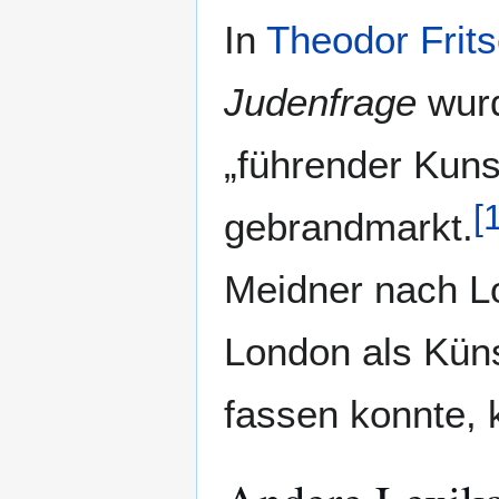
In
Theodor Frit
Judenfrage
wurd
„führender Kuns
[
gebrandmarkt.
Meidner nach Lo
London als Küns
fassen konnte, 