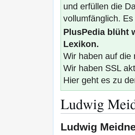
und erfüllen die
vollumfänglich. Es
PlusPedia blüht 
Lexikon.
Wir haben auf die 
Wir haben SSL akti
Hier geht es zu de
Ludwig Meid
Zur
Zur
Ludwig Meidne
Navigation
Suche
springen
springen