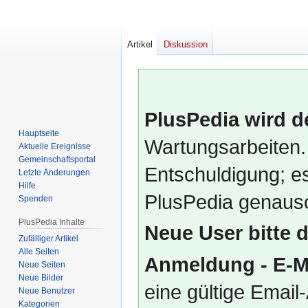
Artikel
Diskussion
PlusPedia wird d
Hauptseite
Wartungsarbeiten.
Aktuelle Ereignisse
Gemeinschafts­portal
Entschuldigung; es
Letzte Änderungen
Hilfe
PlusPedia genauso
Spenden
PlusPedia Inhalte
Neue User bitte 
Zufälliger Artikel
Alle Seiten
Anmeldung - E-M
Neue Seiten
Neue Bilder
eine gültige Emai
Neue Benutzer
Kategorien