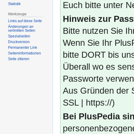
Euch bitte unter
Statistik
Werkzeuge
Hinweis zur Pass
Links auf diese Seite
Änderungen an
Bitte nutzen Sie I
verlinkten Seiten
Spezialseiten
Wenn Sie Ihr Plus
Druckversion
Permanenter Link
bitte DORT bis un
Seiten­­informationen
Seite zitieren
Überall wo es sens
Passworte verwend
Aus Gründen der S
SSL | https://)
Bei PlusPedia sin
personenbezogene