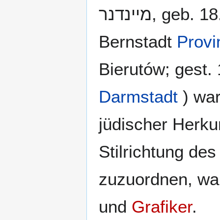
מיינדנר, geb.
Bernstadt
Provi
Bierutów; gest.
Darmstadt
) war
jüdischer Herkun
Stilrichtung de
zuzuordnen, wa
und
Grafiker
.