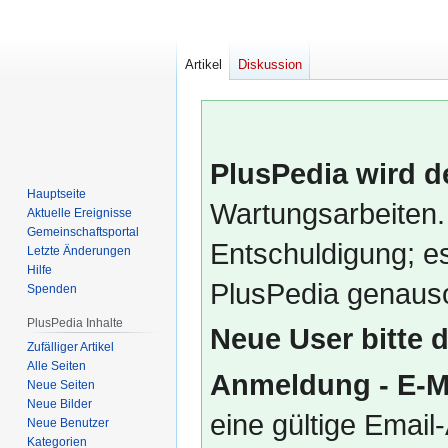
Artikel
Diskussion
PlusPedia wird d
Hauptseite
Wartungsarbeiten.
Aktuelle Ereignisse
Gemeinschafts­portal
Entschuldigung; es
Letzte Änderungen
Hilfe
PlusPedia genauso
Spenden
PlusPedia Inhalte
Neue User bitte 
Zufälliger Artikel
Alle Seiten
Anmeldung - E-M
Neue Seiten
Neue Bilder
eine gültige Emai
Neue Benutzer
Kategorien