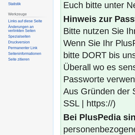
Euch bitte unter
Statistik
Werkzeuge
Hinweis zur Pass
Links auf diese Seite
Änderungen an
Bitte nutzen Sie I
verlinkten Seiten
Spezialseiten
Wenn Sie Ihr Plus
Druckversion
Permanenter Link
bitte DORT bis un
Seiten­­informationen
Seite zitieren
Überall wo es sens
Passworte verwend
Aus Gründen der S
SSL | https://)
Bei PlusPedia sin
personenbezogene