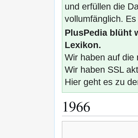
und erfüllen die
vollumfänglich. Es
PlusPedia blüht 
Lexikon.
Wir haben auf die 
Wir haben SSL akti
Hier geht es zu de
1966
Zur
Zur
Navigation
Suche
springen
springen