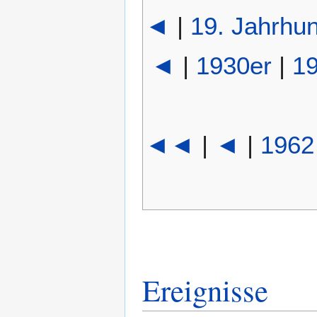
◄
|
19. Jahrhun
◄
|
1930er
|
1
◄◄
|
◄
|
1962
Ereignisse