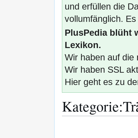
und erfüllen die
vollumfänglich. Es
PlusPedia blüht 
Lexikon.
Wir haben auf die 
Wir haben SSL akti
Hier geht es zu de
Kategorie
:
Tr
Zur
Zur
Navigation
Suche
springen
springen