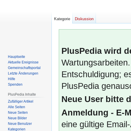
Kategorie
Diskussion
PlusPedia wird d
Hauptseite
Wartungsarbeiten.
Aktuelle Ereignisse
Gemeinschafts­portal
Entschuldigung; es
Letzte Änderungen
Hilfe
PlusPedia genauso
Spenden
PlusPedia Inhalte
Neue User bitte 
Zufälliger Artikel
Alle Seiten
Anmeldung - E-M
Neue Seiten
Neue Bilder
eine gültige Emai
Neue Benutzer
Kategorien