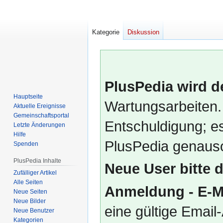
Kategorie
Diskussion
PlusPedia wird d
Hauptseite
Wartungsarbeiten.
Aktuelle Ereignisse
Gemeinschafts­portal
Entschuldigung; es
Letzte Änderungen
Hilfe
PlusPedia genauso
Spenden
PlusPedia Inhalte
Neue User bitte 
Zufälliger Artikel
Alle Seiten
Anmeldung - E-M
Neue Seiten
Neue Bilder
eine gültige Emai
Neue Benutzer
Kategorien