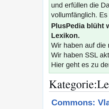
und erfüllen die
vollumfänglich. Es
PlusPedia blüht 
Lexikon.
Wir haben auf die 
Wir haben SSL akti
Hier geht es zu de
Kategorie
:
Le
Zur
Zur
Commons: Vla
Navigation
Suche
springen
springen