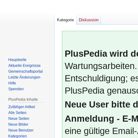
Kategorie
Diskussion
PlusPedia wird d
Hauptseite
Wartungsarbeiten.
Aktuelle Ereignisse
Gemeinschafts­portal
Entschuldigung; es
Letzte Änderungen
Hilfe
PlusPedia genauso
Spenden
PlusPedia Inhalte
Neue User bitte 
Zufälliger Artikel
Alle Seiten
Anmeldung - E-M
Neue Seiten
Neue Bilder
eine gültige Emai
Neue Benutzer
Kategorien