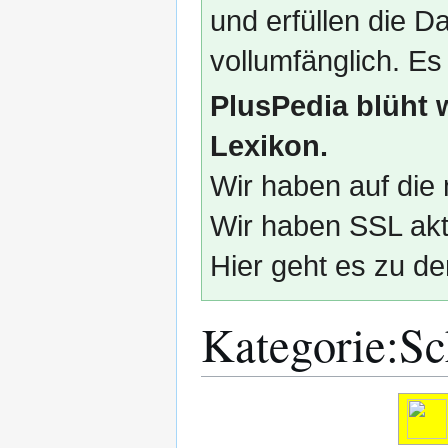
und erfüllen die
vollumfänglich. Es
PlusPedia blüht 
Lexikon.
Wir haben auf die 
Wir haben SSL akti
Hier geht es zu de
Kategorie
:
Sc
Zur
Zur
Navigation
Suche
springen
springen