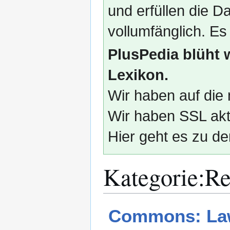
und erfüllen die
vollumfänglich. Es
PlusPedia blüht 
Lexikon.
Wir haben auf die 
Wir haben SSL akti
Hier geht es zu de
Kategorie
:
Re
Zur
Zur
Commons: Law 
Navigation
Suche
springen
springen