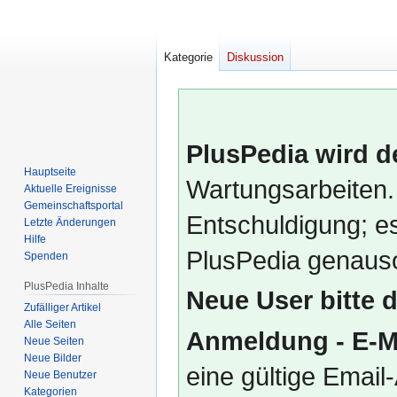
Kategorie
Diskussion
PlusPedia wird d
Hauptseite
Wartungsarbeiten.
Aktuelle Ereignisse
Gemeinschafts­portal
Entschuldigung; es
Letzte Änderungen
Hilfe
PlusPedia genauso
Spenden
PlusPedia Inhalte
Neue User bitte 
Zufälliger Artikel
Alle Seiten
Anmeldung - E-M
Neue Seiten
Neue Bilder
eine gültige Emai
Neue Benutzer
Kategorien