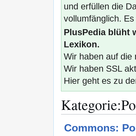
und erfüllen die
vollumfänglich. Es
PlusPedia blüht 
Lexikon.
Wir haben auf die 
Wir haben SSL akti
Hier geht es zu de
Kategorie
:
Po
Zur
Zur
Commons: Poli
Navigation
Suche
springen
springen