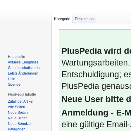
Kategorie
Diskussion
PlusPedia wird d
Hauptseite
Wartungsarbeiten.
Aktuelle Ereignisse
Gemeinschafts­portal
Entschuldigung; es
Letzte Änderungen
Hilfe
PlusPedia genauso
Spenden
PlusPedia Inhalte
Neue User bitte 
Zufälliger Artikel
Alle Seiten
Anmeldung - E-M
Neue Seiten
Neue Bilder
eine gültige Emai
Neue Benutzer
Kategorien