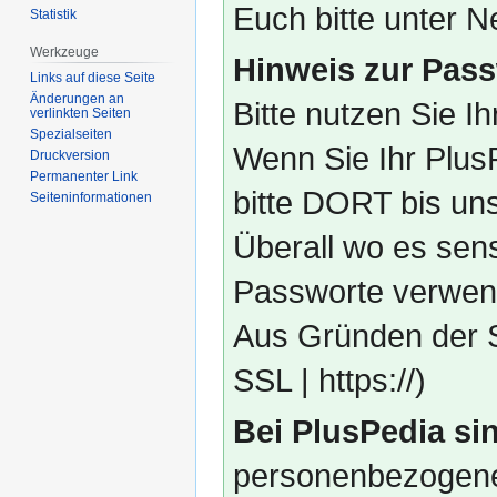
Euch bitte unter
Statistik
Werkzeuge
Hinweis zur Pass
Links auf diese Seite
Änderungen an
Bitte nutzen Sie I
verlinkten Seiten
Spezialseiten
Wenn Sie Ihr Plus
Druckversion
Permanenter Link
bitte DORT bis un
Seiten­­informationen
Überall wo es sens
Passworte verwend
Aus Gründen der S
SSL | https://)
Bei PlusPedia sin
personenbezogene