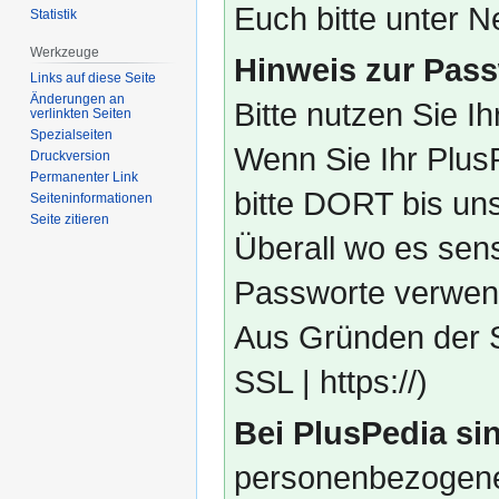
Euch bitte unter
Statistik
Werkzeuge
Hinweis zur Pass
Links auf diese Seite
Änderungen an
Bitte nutzen Sie I
verlinkten Seiten
Spezialseiten
Wenn Sie Ihr Plus
Druckversion
Permanenter Link
bitte DORT bis un
Seiten­­informationen
Seite zitieren
Überall wo es sens
Passworte verwend
Aus Gründen der S
SSL | https://)
Bei PlusPedia sin
personenbezogene