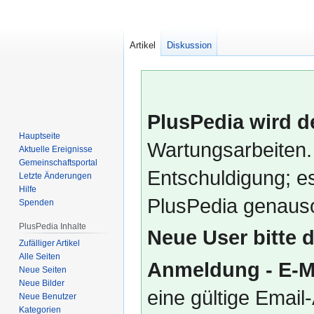
Artikel
Diskussion
PlusPedia wird d
Hauptseite
Wartungsarbeiten.
Aktuelle Ereignisse
Gemeinschafts­portal
Entschuldigung; es
Letzte Änderungen
Hilfe
PlusPedia genauso
Spenden
PlusPedia Inhalte
Neue User bitte 
Zufälliger Artikel
Alle Seiten
Anmeldung - E-M
Neue Seiten
Neue Bilder
eine gültige Emai
Neue Benutzer
Kategorien