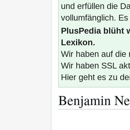
und erfüllen die
vollumfänglich. Es
PlusPedia blüht 
Lexikon.
Wir haben auf die 
Wir haben SSL akti
Hier geht es zu de
Benjamin Ne
Zur
Zur
Navigation
Suche
springen
springen