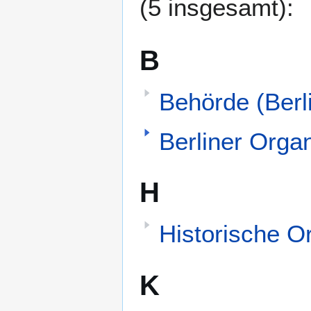
(5 insgesamt):
B
Behörde (Berl
Berliner Organ
H
Historische Or
K