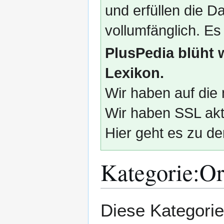
und erfüllen die
vollumfänglich. Es
PlusPedia blüht 
Lexikon.
Wir haben auf die 
Wir haben SSL akti
Hier geht es zu de
Kategorie
:
Or
Zur
Zur
Diese Kategorie
Navigation
Suche
springen
springen