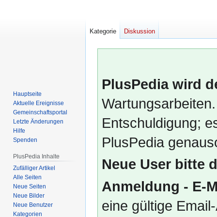
Kategorie
Diskussion
PlusPedia wird d
Hauptseite
Wartungsarbeiten.
Aktuelle Ereignisse
Gemeinschafts­portal
Entschuldigung; es
Letzte Änderungen
Hilfe
PlusPedia genauso
Spenden
PlusPedia Inhalte
Neue User bitte 
Zufälliger Artikel
Alle Seiten
Anmeldung - E-M
Neue Seiten
Neue Bilder
eine gültige Emai
Neue Benutzer
Kategorien