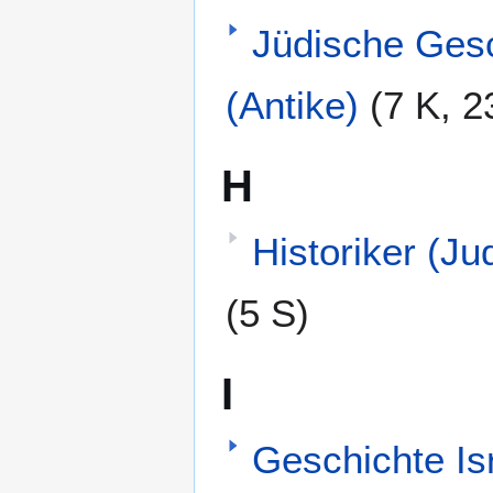
Jüdische Ges
(Antike)
(7 K, 2
H
Historiker (J
(5 S)
I
Geschichte Is