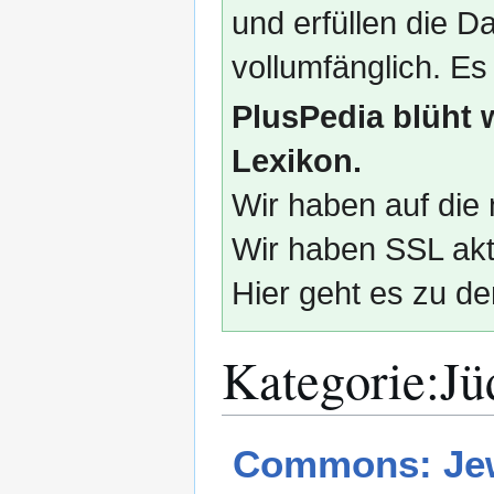
und erfüllen die
vollumfänglich. Es
PlusPedia blüht 
Lexikon.
Wir haben auf die 
Wir haben SSL akti
Hier geht es zu de
Kategorie
:
Jü
Zur
Zur
Commons: Jew
Navigation
Suche
springen
springen