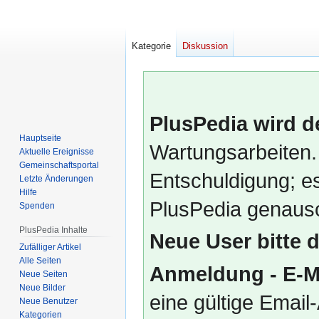
Kategorie
Diskussion
PlusPedia wird d
Hauptseite
Wartungsarbeiten.
Aktuelle Ereignisse
Gemeinschafts­portal
Entschuldigung; es
Letzte Änderungen
Hilfe
PlusPedia genauso
Spenden
PlusPedia Inhalte
Neue User bitte 
Zufälliger Artikel
Alle Seiten
Anmeldung - E-M
Neue Seiten
Neue Bilder
eine gültige Emai
Neue Benutzer
Kategorien